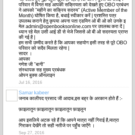
परिवार में विगत माह आपकी सक्रियता को देखते हुए OBO प्रबंधन
ने आपको "महीने का सक्रिय सदस्य" (Active Member of the
Month) घोषित किया है, बधाई स्वीकार करें | प्रशस्ति पत्र
उपलब्ध कराने हेतु कृपया अपना पता एडमिन ओ बी ओ को उनके इ
मेल admin@openbooksonline.com पर उपलब्ध करा दें |
ध्यान रहे मेल उसी आई डी से भेजे जिससे ओ बी ओ सदस्यता प्राप्त
की गई है |
हम सभी उम्मीद करते है कि आपका सहयोग इसी तरह से पूरे OBO
परिवार को सदैव मिलता रहेगा |
सादर ।
आपका
गणेश जी "बागी"
संस्थापक सह मुख्य प्रबंधक
ओपन बुक्स ऑनलाइन
Jul 16, 2016
Samar kabeer
जनाब कालीपद प्रसाद जी आदाब,इस बह्र के अरकान होते हैं :-
फ़ाइलातुन फ़ाइलातुन फ़ाइलातुन फ़ाइलुन
आप इसलिये अटक रहे हैं कि आपने मात्रा नहीं गिराई है,मात्रा
गिराकर देखेंगे तो सही नतीजे पर पहुँच जाऐंगे ।
Sep 27, 2016