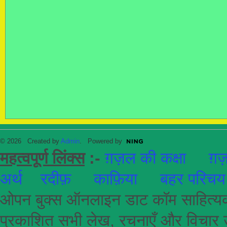
© 2026 Created by
Admin
. Powered by
महत्वपूर्ण लिंक्स
:-
ग़ज़ल की कक्षा
ग़ज़
अर्थ
रदीफ़
काफ़िया
बहर परिचय
ओपन बुक्स ऑनलाइन डाट कॉम साहित्यकार
प्रकाशित सभी लेख, रचनाएँ और विचार उ