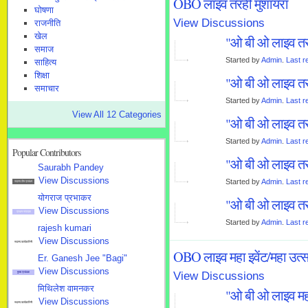
OBO लाइव तरही मुशायरा
घोषणा
View Discussions
राजनीति
खेल
"ओ बी ओ लाइव तर
समाज
Started by
Admin
.
Last r
साहित्य
शिक्षा
"ओ बी ओ लाइव तर
समाचार
Started by
Admin
.
Last r
View All 12 Categories
"ओ बी ओ लाइव तर
Started by
Admin
.
Last r
Popular Contributors
"ओ बी ओ लाइव तर
Saurabh Pandey
View Discussions
Started by
Admin
.
Last r
सदस्य टीम प्रबंधन
योगराज प्रभाकर
"ओ बी ओ लाइव तर
View Discussions
प्रधान संपादक
Started by
Admin
.
Last r
rajesh kumari
View Discussions
सदस्य कार्यकारिणी
OBO लाइव महा इवेंट/महा उत्
Er. Ganesh Jee "Bagi"
View Discussions
View Discussions
मुख्य प्रबंधक
मिथिलेश वामनकर
"ओ बी ओ लाइव मह
View Discussions
सदस्य कार्यकारिणी