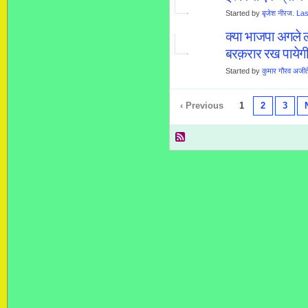
Started by
बृजेश नीरज
.
Las
क्या भाजपा अगले लो
बरक़रार रख पायेग
Started by
कुमार गौरव अजीते
‹ Previous
1
2
3