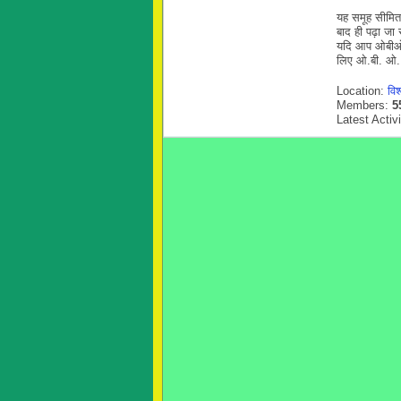
यह समूह सीमित
बाद ही पढ़ा जा 
यदि आप ओबीओ सद
लिए ओ.बी. ओ. 
Location:
विश
Members:
5
Latest Activ