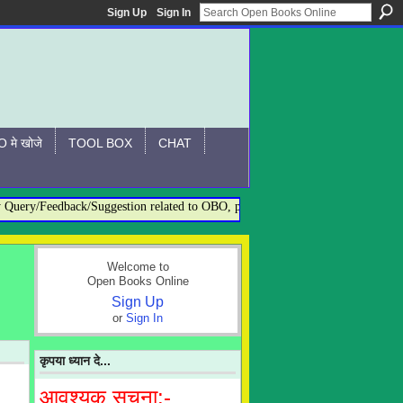
Sign Up
Sign In
 मे खोजे
TOOL BOX
CHAT
ry/Feedback/Suggestion related to OBO, please contact:- admin@openbookson
Welcome to
Open Books Online
Sign Up
or
Sign In
कृपया ध्यान दे...
आवश्यक सूचना:-