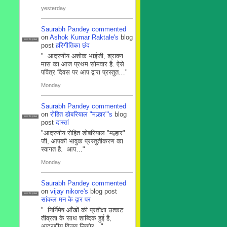
yesterday
Saurabh Pandey
commented
on
Ashok Kumar Raktale's
blog
सदस्य टीम प्रबंधन
post
हरिगीतिका छंद
" आदरणीय अशोक भाईजी, श्रावण
मास का आज प्रथम सोमवार है. ऐसे
पवित्र दिवस पर आप द्वारा प्रस्तुत…"
Monday
Saurabh Pandey
commented
on
रोहित डोबरियाल "मल्हार"'s
blog
सदस्य टीम प्रबंधन
post
दास्तां
"आदरणीय रोहित डोबरियाल "मल्हार"
जी, आपकी भावुक प्रस्तुतीकरण का
स्वागत है. आप…"
Monday
Saurabh Pandey
commented
on
vijay nikore's
blog post
सदस्य टीम प्रबंधन
सांकल मन के द्वार पर
" निर्निमेष आँखों की प्रतीक्षा उत्कट
तीव्रता के साथ शाब्दिक हुई है,
आदरणीय विजय निकोर…"