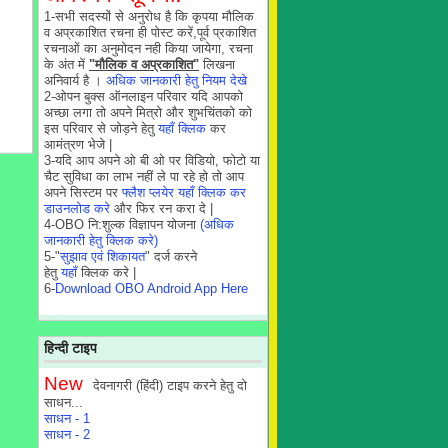
1-सभी सदस्यों से अनुरोध है कि कृपया मौलिक
व अप्रकाशित रचना ही पोस्ट करें,पूर्व प्रकाशित
रचनाओं का अनुमोदन नही किया जायेगा, रचना
के अंत में
"मौलिक व अप्रकाशित"
लिखना
अनिवार्य है ।
अधिक जानकारी हेतु नियम देखे
2-ओपन बुक्स ऑनलाइन परिवार यदि आपको
अच्छा लगा तो अपने मित्रो और शुभचिंतको को
इस परिवार से जोड़ने हेतु
यहाँ क्लिक
कर
आमंत्रण भेजे |
3-यदि आप अपने ओ बी ओ पर विडियो, फोटो या
चैट सुविधा का लाभ नहीं ले पा रहे हो तो आप
अपने सिस्टम पर
फ्लैश प्लयेर यहाँ क्लिक कर
डाउनलोड करे
और फिर रन करा दे |
4-OBO नि:शुल्क विज्ञापन योजना
(अधिक
जानकारी हेतु क्लिक करे)
5-"
सुझाव एवं शिकायत
" दर्ज करने
हेतु
यहाँ
क्लिक करे |
6-
Download OBO Android App Here
हिन्दी टाइप
New
देवनागरी (हिंदी) टाइप करने हेतु दो
साधन...
साधन - 1
साधन - 2