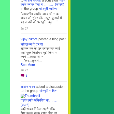
to
आशीष यादव's
discussion
कइके
हमके ब्लाॅक पिया ना …….. (कजरी)
in the group
भोजपुरी साहित्य
"आदरणीय आशीष यादव जी सादर,
सावन की सुंदर और मधुर फुहारों में
यह कजरी की प्रस्तुति बहुत…"
Jul 27
vijay nikore
posted a blog post
सांकल मन के द्वार पर
सांकल मन के द्वार परजब-जब जहाँ
कहीं फूल खिलेयाद तुझे किया था
हमने ...कहती थी न
..."क्या...तुम्हारे…
See More
Jul 27
1
आशीष यादव
added a discussion
to the group
भोजपुरी साहित्य
कइके हमके ब्लाॅक पिया ना ……..
(कजरी)
काहें सावन में देला अइसे शॉक
पिया कइके हमके ब्लाॅक पिया ना