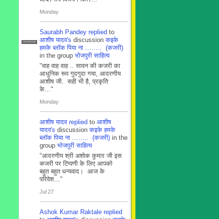
Monday
Saurabh Pandey
replied
to
आशीष यादव's
discussion
कइके
सदस्य टीम प्रबंधन
हमके ब्लाॅक पिया ना …….. (कजरी)
in the group
भोजपुरी साहित्य
"वाह वाह वाह .. सावन की कजरी का
आधुनिक रूप गुदगुदा गया, आदरणीय
आशीष जी. सही भी है, प्रकृति
के…"
Monday
आशीष यादव
replied
to
आशीष
यादव's
discussion
कइके हमके
ब्लाॅक पिया ना …….. (कजरी)
in the
group
भोजपुरी साहित्य
"आदरणीय श्री अशोक कुमार जी इस
कजरी पर टिप्पणी के लिए आपको
बहुत बहुत धन्यवाद। आज के
परिवेश…"
Jul 27
Ashok Kumar Raktale
replied