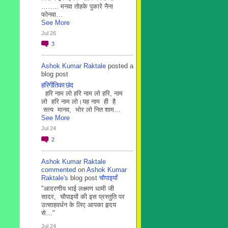
…….. मनवा तोहके पुकारे नैना
फोनवा…
See More
Jul 26
3
Ashok Kumar Raktale
posted a
blog post
हरिगीतिका छंद
हरि नाम लो हरि नाम लो हरि, नाम
लो हरि नाम लो।यह नाम ही है
सत्य मानव, भोर लो नित शाम…
See More
Jul 24
2
Ashok Kumar Raktale
commented
on
Ashok Kumar
Raktale's
blog post
चौपाइयाँ
"आदरणीय भाई लक्ष्मण धामी जी
सादर, चौपाइयों की इस प्रस्तुति पर
उत्साहवर्धन के लिए आपका हृदय
से…"
Jul 24