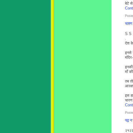
बेटे 
Cont
Post
चारण हू
S S 
.
देश क
इनसे 
मंदिर
इनकी 
माँ क
तब तो
आरक्ष
इस हा
चारण ह
Cont
Poste
पढ़ न 
२१२२