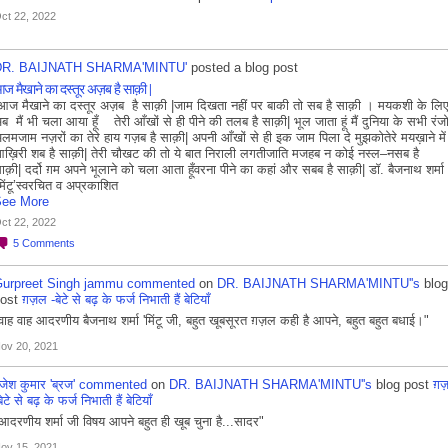
ct 22, 2022
DR. BAIJNATH SHARMA'MINTU'
posted a blog post
ज मैखाने का दस्तूर अज़ब है साक़ी |
ज मैखाने का दस्तूर अज़ब है साक़ी |जाम दिखता नहीं पर बाकी तो सब है साक़ी । मयकशी के लि
ब मैं भी चला आया हूँ तेरी आँखों से ही पीने की तलब है साक़ी| भूल जाता हूं मैं दुनिया के सभी रंज
लमजाम नज़रों का तेरे हाय गज़ब है साक़ी| अपनी आँखों से ही इक जाम पिला दे मुझकोतेरे मयख़ाने में 
ख़िरी शब है साक़ी| तेरी चौखट की तो ये बात निराली लगतीजाति मजहब न कोई नस्ल–नसब है
ाक़ी| दर्दो ग़म अपने भूलाने को चला आता हूँवरना पीने का कहां और सबब है साक़ी| डॉ. बैजनाथ शर्मा
मिंटू’स्वरचित व अप्रकाशित
ee More
ct 22, 2022
5
Comments
urpreet Singh jammu
commented
on
DR. BAIJNATH SHARMA'MINTU''s
blog
post
ग़ज़ल -बेटे से बढ़ के फर्ज निभाती हैं बेटियाँ
वाह वाह आदरणीय बैजनाथ शर्मा 'मिंटू जी, बहुत खूबसूरत ग़ज़ल कही है आपने, बहुत बहुत बधाई।"
ov 20, 2021
ृजेश कुमार 'ब्रज'
commented
on
DR. BAIJNATH SHARMA'MINTU''s
blog post
ग़
बेटे से बढ़ के फर्ज निभाती हैं बेटियाँ
आदरणीय शर्मा जी विषय आपने बहुत ही खूब चुना है...सादर"
ov 15, 2021