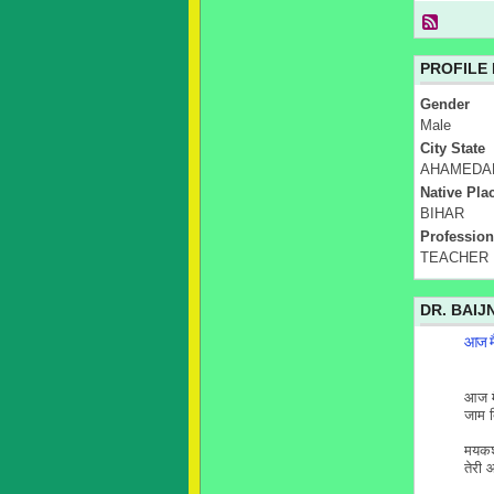
PROFILE
Gender
Male
City State
AHAMEDA
Native Pla
BIHAR
Profession
TEACHER
DR. BAIJ
आज मै
आज मै
जाम द
मयकश
तेरी 