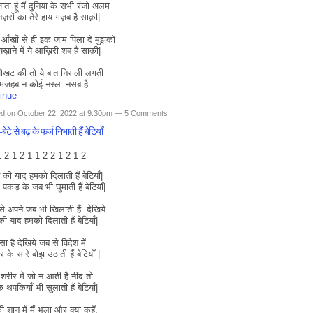
ाता हूं मैं दुनिया के सभी रंजो अलम
ज़रों का तेरे हाय गज़ब है साक़ी|
आँखों से ही इक जाम पिला दे मुझको
मयख़ाने में ये आख़िरी शब है साक़ी|
चौखट की तो ये बात निराली लगती
 मजहब न कोई नस्ल–नसब है…
inue
d on October 22, 2022 at 9:30pm —
5 Comments
ेटे से बढ़ के फर्ज निभाती हैं बेटियाँ
1 2 1 2 1 1 2 2 1 2 1 2
की याद हमको दिलाती हैं बेटियाँ|
 पकड़ के जब भी घुमाती हैं बेटियाँ|
 से अपने जब भी खिलाती हैं देखिये
की याद हमको दिलाती हैं बेटियाँ|
सा है देखिये जब से विदेश में
 के सारे बोझ उठाती हैं बेटियाँ |
 शरीर में जो न आती है नींद तो
के थपकियाँ भी सुलाती हैं बेटियाँ|
की शान में मैं भला और क्या कहूँ,