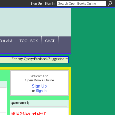
Sign Up
Sign In
 मे खोजे
TOOL BOX
CHAT
For any Query/Feedback/Suggestion related to OBO, please contact:- ad
Welcome to
Open Books Online
Sign Up
or
Sign In
कृपया ध्यान दे...
आवश्यक सूचना:-