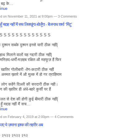
से बढ़ के…
inue
ed on November 11, 2021 at 9:00pm —
3 Comments
ँ मद्दाह नहीं मैं सच लिक्खूंगा-बोलूँगा - बैजनाथ शर्मा ‘मिंटू’
S S S S S S S S S S S S S
े दुश्मन सबके दुश्मन इनसे यारी ठीक नहीं|
हाथ मिलाने वालों यह गद्दारी ठीक नहीं|
-मस्ज़िद-धर्मों-मज़हब रक्षित औ महफूज़ हैं फिर
खातिर गोलीबारी -तेग-कटारी ठीक नहीं
ी अस्मत ख़तरे में औ मुल्क में हो गर त्राहिमाम
 लोग कहेंगे दिल्ली की सरदारी ठीक नही।
ण की ख़ातिर ही अंधे-बहरे कुर्सी पर हैं
लत से देश की होगी कुई बीमारी ठीक नहीं|
ूँ मद्दाह नहीं मैं सच…
inue
d on February 4, 2019 at 2:00pm —
4 Comments
पाए ये ज़माना इश्क की तहरीर अब
 २१२२ २१२२ २१२