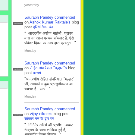
yesterday
Saurabh Pandey
commented
on
Ashok Kumar Raktale's
blog
सदस्य टीम प्रबंधन
post
हरिगीतिका छंद
" आदरणीय अशोक भाईजी, श्रावण
मास का आज प्रथम सोमवार है. ऐसे
पवित्र दिवस पर आप द्वारा प्रस्तुत…"
Monday
Saurabh Pandey
commented
on
रोहित डोबरियाल "मल्हार"'s
blog
सदस्य टीम प्रबंधन
post
दास्तां
"आदरणीय रोहित डोबरियाल "मल्हार"
जी, आपकी भावुक प्रस्तुतीकरण का
स्वागत है. आप…"
Monday
Saurabh Pandey
commented
on
vijay nikore's
blog post
सदस्य टीम प्रबंधन
सांकल मन के द्वार पर
" निर्निमेष आँखों की प्रतीक्षा उत्कट
तीव्रता के साथ शाब्दिक हुई है,
आदरणीय विजय निकोर…"