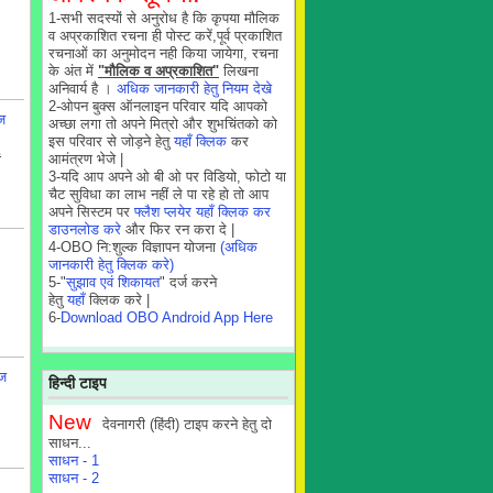
1-सभी सदस्यों से अनुरोध है कि कृपया मौलिक
व अप्रकाशित रचना ही पोस्ट करें,पूर्व प्रकाशित
रचनाओं का अनुमोदन नही किया जायेगा, रचना
के अंत में
"मौलिक व अप्रकाशित"
लिखना
अनिवार्य है ।
अधिक जानकारी हेतु नियम देखे
2-ओपन बुक्स ऑनलाइन परिवार यदि आपको
ज
अच्छा लगा तो अपने मित्रो और शुभचिंतको को
इस परिवार से जोड़ने हेतु
यहाँ क्लिक
कर
आमंत्रण भेजे |
ं
3-यदि आप अपने ओ बी ओ पर विडियो, फोटो या
चैट सुविधा का लाभ नहीं ले पा रहे हो तो आप
अपने सिस्टम पर
फ्लैश प्लयेर यहाँ क्लिक कर
डाउनलोड करे
और फिर रन करा दे |
4-OBO नि:शुल्क विज्ञापन योजना
(अधिक
जानकारी हेतु क्लिक करे)
5-"
सुझाव एवं शिकायत
" दर्ज करने
हेतु
यहाँ
क्लिक करे |
6-
Download OBO Android App Here
ज
हिन्दी टाइप
New
देवनागरी (हिंदी) टाइप करने हेतु दो
साधन...
साधन - 1
साधन - 2