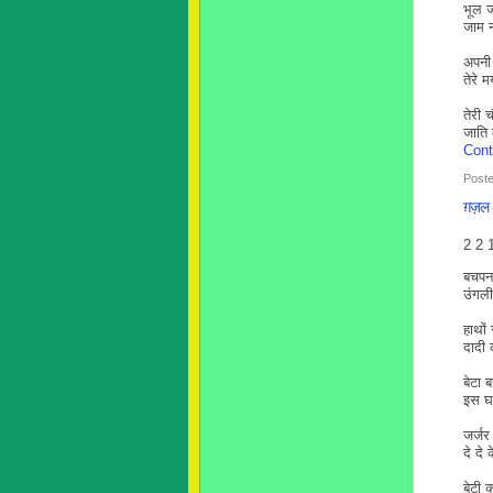
भूल ज
जाम न
अपनी 
तेरे 
तेरी 
जाति
Cont
Poste
ग़ज़ल -ब
2 2 
बचपन 
उंगली
हाथों
दादी 
बेटा ब
इस घर
जर्जर
दे दे 
बेटी 