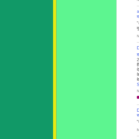
अ
ग़
"
म
N
ग़
2
ह
द
क
ब
S
N
स
"
M