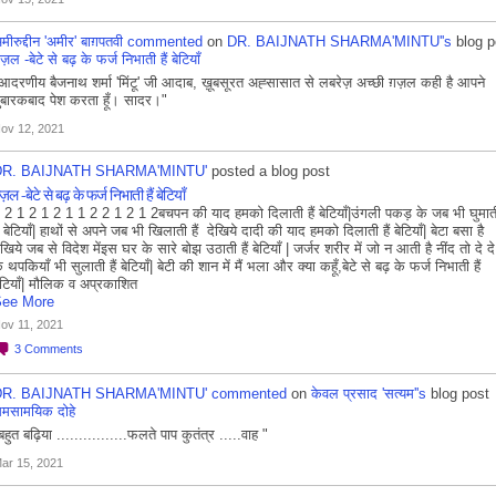
मीरुद्दीन 'अमीर' बाग़पतवी
commented
on
DR. BAIJNATH SHARMA'MINTU''s
blog p
ज़ल -बेटे से बढ़ के फर्ज निभाती हैं बेटियाँ
आदरणीय बैजनाथ शर्मा 'मिंटू' जी आदाब, ख़ूबसूरत अह्सासात से लबरेज़ अच्छी ग़ज़ल कही है आपने
ुबारकबाद पेश करता हूँ। सादर।"
ov 12, 2021
DR. BAIJNATH SHARMA'MINTU'
posted a blog post
ज़ल -बेटे से बढ़ के फर्ज निभाती हैं बेटियाँ
 2 1 2 1 2 1 1 2 2 1 2 1 2बचपन की याद हमको दिलाती हैं बेटियाँ|उंगली पकड़ के जब भी घुमात
ैं बेटियाँ| हाथों से अपने जब भी खिलाती हैं देखिये दादी की याद हमको दिलाती हैं बेटियाँ| बेटा बसा है
ेखिये जब से विदेश मेंइस घर के सारे बोझ उठाती हैं बेटियाँ | जर्जर शरीर में जो न आती है नींद तो दे दे
े थपकियाँ भी सुलाती हैं बेटियाँ| बेटी की शान में मैं भला और क्या कहूँ,बेटे से बढ़ के फर्ज निभाती हैं
ेटियाँ| मौलिक व अप्रकाशित
ee More
ov 11, 2021
3
Comments
DR. BAIJNATH SHARMA'MINTU'
commented
on
केवल प्रसाद 'सत्यम''s
blog post
मसामयिक दोहे
बहुत बढ़िया ................फलते पाप कुतंत्र .....वाह "
ar 15, 2021