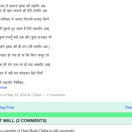
 पाए ये ज़माना इश्क की तहरीर अब
ए ही ख़त जलाये औ तेरी तस्वीर अब
ो-मस्ज़िद में जाकर मिन्नतें-सजदा किये
ी तुमसे दूर रहना है मेरी तक़दीर अब|
कुछ मजनूँ कहें अब और कुछ फ़रहाद भी
म्हारे इश्क की ही लग रही तासीर अब |
 गहरा हो गया हो या कि फिर नासूर तो
 का ही लेप उस पर हो दवा अक्सीर अब|
क़द्दर में नही मत सोचकर बैठो मियाँ
गी तक़दीर निश्चित…
inue
ed on May 23, 2018 at 1:30pm —
2 Comments
log Post
View
 WALL (2 COMMENTS)
be a member of Open Books Online to add comments!