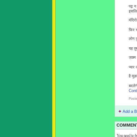
पढ़ न
इसलि
मंदिर
फिर भ
लोग 
यह तु
ज़ख़्म
प्यार
है मु
बदले
Cont
Post
Add a B
COMMENT
You need to 