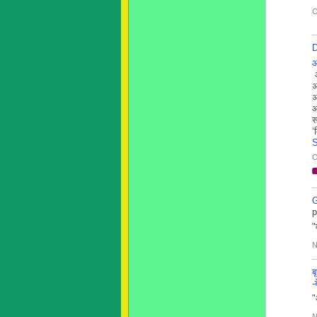
O
आ
आ
अ
अ
आ
स
‘
S
O
G
"
N
ब
-
"
N