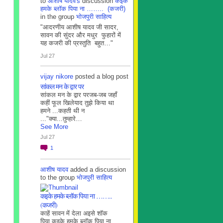
to
आशीष यादव's
discussion
कइके
हमके ब्लाॅक पिया ना …….. (कजरी)
in the group
भोजपुरी साहित्य
"आदरणीय आशीष यादव जी सादर,
सावन की सुंदर और मधुर फुहारों में
यह कजरी की प्रस्तुति बहुत…"
Jul 27
vijay nikore
posted a blog post
सांकल मन के द्वार पर
सांकल मन के द्वार परजब-जब जहाँ
कहीं फूल खिलेयाद तुझे किया था
हमने ...कहती थी न
..."क्या...तुम्हारे…
See More
Jul 27
1
आशीष यादव
added a discussion
to the group
भोजपुरी साहित्य
कइके हमके ब्लाॅक पिया ना ……..
(कजरी)
काहें सावन में देला अइसे शॉक
पिया कइके हमके ब्लाॅक पिया ना