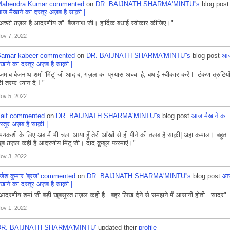
Mahendra Kumar
commented
on
DR. BAIJNATH SHARMA'MINTU''s
blog post
ज मैखाने का दस्तूर अज़ब है साक़ी |
अच्छी ग़ज़ल है आदरणीय डॉ. बैजनाथ जी। हार्दिक बधाई स्वीकार कीजिए।"
ov 7, 2022
amar kabeer
commented
on
DR. BAIJNATH SHARMA'MINTU''s
blog post
आ
ैखाने का दस्तूर अज़ब है साक़ी |
जमाब बैजनाथ शर्मा 'मिंटू' जी आदाब, ग़ज़ल का प्रयास अच्चा है, बधाई स्वीकार करें I टंकण त्रुटियो
ी तरफ़ ध्यान दें I "
ov 5, 2022
aif
commented
on
DR. BAIJNATH SHARMA'MINTU''s
blog post
आज मैखाने का
स्तूर अज़ब है साक़ी |
मयकशी के लिए अब मैं भी चला आया हूँ तेरी आँखों से ही पीने की तलब है साक़ी| अहा कमाल। बहुत
़ूब ग़ज़ल कही है आदरणीय मिंटू जी। दाद क़ुबूल फरमाएं।"
ov 3, 2022
ृजेश कुमार 'ब्रज'
commented
on
DR. BAIJNATH SHARMA'MINTU''s
blog post
आ
ैखाने का दस्तूर अज़ब है साक़ी |
आदरणीय शर्मा जी बड़ी खूबसूरत ग़ज़ल कही है...बह्र लिख देने से समझने में आसानी होती...सादर"
ov 1, 2022
DR. BAIJNATH SHARMA'MINTU'
updated their
profile