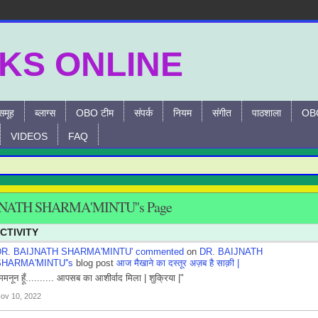
समूह
ब्लाग्स
OBO टीम
संपर्क
नियम
संगीत
पाठशाला
OBO
VIDEOS
FAQ
JNATH SHARMA'MINTU''s Page
CTIVITY
DR. BAIJNATH SHARMA'MINTU'
commented
on
DR. BAIJNATH
SHARMA'MINTU''s
blog post
आज मैखाने का दस्तूर अज़ब है साक़ी |
ममनून हूँ.......... आपसब का आशीर्वाद मिला | शुक्रिया |"
ov 10, 2022