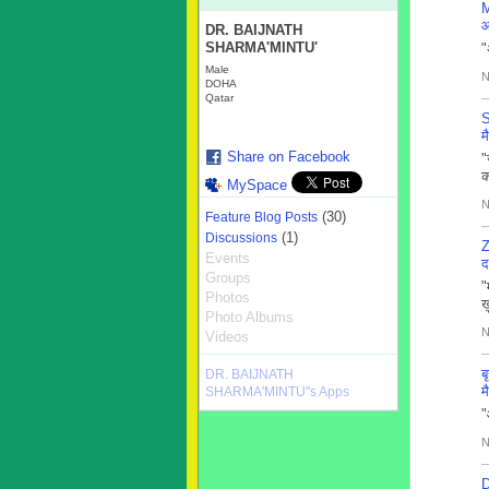
आ
DR. BAIJNATH
SHARMA'MINTU'
"
Male
N
DOHA
Qatar
S
म
Share on Facebook
"
क
MySpace
N
(30)
Feature Blog Posts
(1)
Discussions
Z
Events
द
Groups
"
Photos
ख
Photo Albums
N
Videos
ब
DR. BAIJNATH
म
SHARMA'MINTU''s Apps
"
N