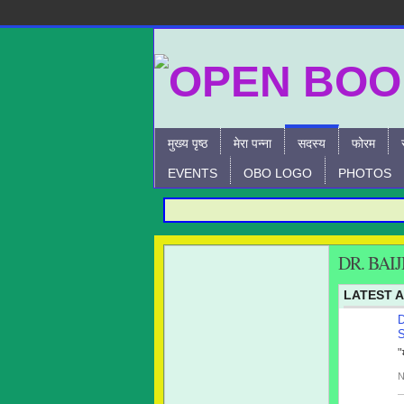
मुख्य पृष्ठ
मेरा पन्ना
सदस्य
फोरम
EVENTS
OBO LOGO
PHOTOS
DR. BAI
LATEST A
"
N