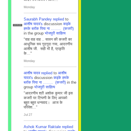
Monday
Saurabh Pandey
replied
to
आशीष यादव's
discussion
कइके
सदस्य टीम प्रबंधन
हमके ब्लाॅक पिया ना …….. (कजरी)
in the group
भोजपुरी साहित्य
"वाह वाह वाह .. सावन की कजरी का
आधुनिक रूप गुदगुदा गया, आदरणीय
आशीष जी. सही भी है, प्रकृति
के…"
Monday
आशीष यादव
replied
to
आशीष
यादव's
discussion
कइके हमके
ब्लाॅक पिया ना …….. (कजरी)
in the
group
भोजपुरी साहित्य
"आदरणीय श्री अशोक कुमार जी इस
कजरी पर टिप्पणी के लिए आपको
बहुत बहुत धन्यवाद। आज के
परिवेश…"
Jul 27
Ashok Kumar Raktale
replied