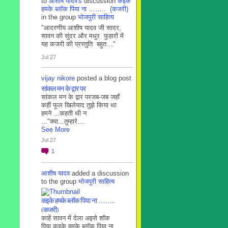
to
आशीष यादव's
discussion
कइके
हमके ब्लाॅक पिया ना …….. (कजरी)
in the group
भोजपुरी साहित्य
"आदरणीय आशीष यादव जी सादर,
सावन की सुंदर और मधुर फुहारों में
यह कजरी की प्रस्तुति बहुत…"
Jul 27
vijay nikore
posted a blog post
सांकल मन के द्वार पर
सांकल मन के द्वार परजब-जब जहाँ
कहीं फूल खिलेयाद तुझे किया था
हमने ...कहती थी न
..."क्या...तुम्हारे…
See More
Jul 27
1
आशीष यादव
added a discussion
to the group
भोजपुरी साहित्य
कइके हमके ब्लाॅक पिया ना ……..
(कजरी)
काहें सावन में देला अइसे शॉक
पिया कइके हमके ब्लाॅक पिया ना