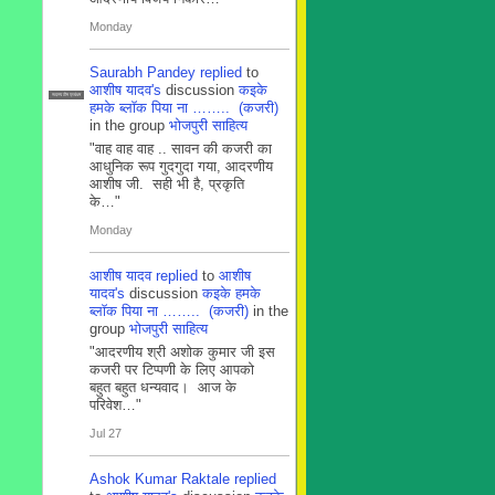
Monday
Saurabh Pandey
replied
to
आशीष यादव's
discussion
कइके
सदस्य टीम प्रबंधन
हमके ब्लाॅक पिया ना …….. (कजरी)
in the group
भोजपुरी साहित्य
"वाह वाह वाह .. सावन की कजरी का
आधुनिक रूप गुदगुदा गया, आदरणीय
आशीष जी. सही भी है, प्रकृति
के…"
Monday
आशीष यादव
replied
to
आशीष
यादव's
discussion
कइके हमके
ब्लाॅक पिया ना …….. (कजरी)
in the
group
भोजपुरी साहित्य
"आदरणीय श्री अशोक कुमार जी इस
कजरी पर टिप्पणी के लिए आपको
बहुत बहुत धन्यवाद। आज के
परिवेश…"
Jul 27
Ashok Kumar Raktale
replied