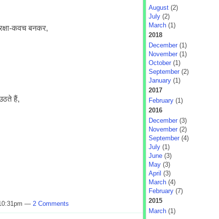
August
(2)
July
(2)
March
(1)
द रक्षा-कवच बनकर,
2018
December
(1)
November
(1)
October
(1)
September
(2)
January
(1)
2017
ठते हैं,
February
(1)
2016
December
(3)
November
(2)
September
(4)
July
(1)
June
(3)
May
(3)
April
(3)
March
(4)
February
(7)
2015
 10:31pm —
2 Comments
March
(1)