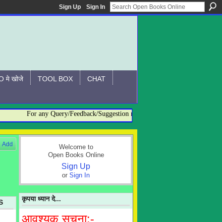
Sign Up
Sign In
 मे खोजे
TOOL BOX
CHAT
For any Query/Feedback/Suggestion related to OBO, please contact:- ad
Add
Welcome to
Open Books Online
Sign Up
or
Sign In
कृपया ध्यान दे...
S
आवश्यक सूचना:-