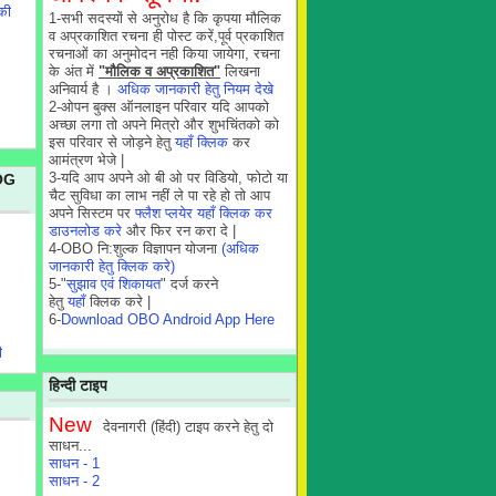
की
1-सभी सदस्यों से अनुरोध है कि कृपया मौलिक
व अप्रकाशित रचना ही पोस्ट करें,पूर्व प्रकाशित
रचनाओं का अनुमोदन नही किया जायेगा, रचना
के अंत में
"मौलिक व अप्रकाशित"
लिखना
अनिवार्य है ।
अधिक जानकारी हेतु नियम देखे
2-ओपन बुक्स ऑनलाइन परिवार यदि आपको
अच्छा लगा तो अपने मित्रो और शुभचिंतको को
इस परिवार से जोड़ने हेतु
यहाँ क्लिक
कर
आमंत्रण भेजे |
3-यदि आप अपने ओ बी ओ पर विडियो, फोटो या
OG
चैट सुविधा का लाभ नहीं ले पा रहे हो तो आप
अपने सिस्टम पर
फ्लैश प्लयेर यहाँ क्लिक कर
डाउनलोड करे
और फिर रन करा दे |
4-OBO नि:शुल्क विज्ञापन योजना
(अधिक
जानकारी हेतु क्लिक करे)
5-"
सुझाव एवं शिकायत
" दर्ज करने
हेतु
यहाँ
क्लिक करे |
6-
Download OBO Android App Here
ी
हिन्दी टाइप
New
देवनागरी (हिंदी) टाइप करने हेतु दो
साधन...
साधन - 1
साधन - 2