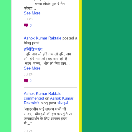
…….. मनवा तोहके पुकारे नैना
फोनवा…
See More
Jul 26
3
Ashok Kumar Raktale
posted a
blog post
हरिगीतिका छंद
हरि नाम लो हरि नाम लो हरि, नाम
लो हरि नाम लो।यह नाम ही है
सत्य मानव, भोर लो नित शाम…
See More
Jul 24
2
Ashok Kumar Raktale
commented
on
Ashok Kumar
Raktale's
blog post
चौपाइयाँ
"आदरणीय भाई लक्ष्मण धामी जी
सादर, चौपाइयों की इस प्रस्तुति पर
उत्साहवर्धन के लिए आपका हृदय
से…"
Jul 24