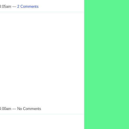
 4:05am —
2 Comments
t 4:00am — No Comments