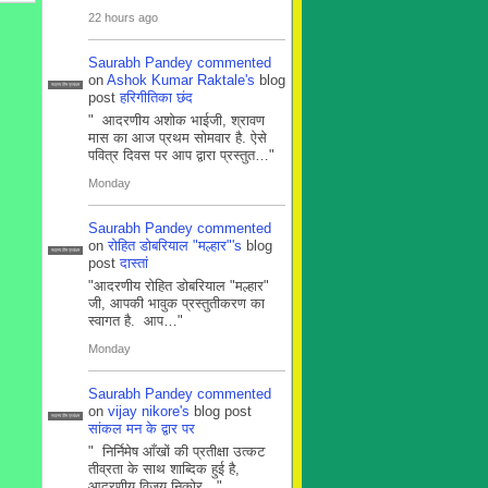
22 hours ago
Saurabh Pandey
commented
on
Ashok Kumar Raktale's
blog
सदस्य टीम प्रबंधन
post
हरिगीतिका छंद
" आदरणीय अशोक भाईजी, श्रावण
मास का आज प्रथम सोमवार है. ऐसे
पवित्र दिवस पर आप द्वारा प्रस्तुत…"
Monday
Saurabh Pandey
commented
on
रोहित डोबरियाल "मल्हार"'s
blog
सदस्य टीम प्रबंधन
post
दास्तां
"आदरणीय रोहित डोबरियाल "मल्हार"
जी, आपकी भावुक प्रस्तुतीकरण का
स्वागत है. आप…"
Monday
Saurabh Pandey
commented
on
vijay nikore's
blog post
सदस्य टीम प्रबंधन
सांकल मन के द्वार पर
" निर्निमेष आँखों की प्रतीक्षा उत्कट
तीव्रता के साथ शाब्दिक हुई है,
आदरणीय विजय निकोर…"