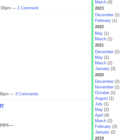
March
(4)
10:00pm —
1 Comment
2023
December
(1)
February
(1)
2022
May
(1)
March
(1)
2021
December
(2)
May
(1)
March
(2)
January
(3)
2020
December
(2)
November
(1)
October
(1)
7:30pm —
3 Comments
August
(1)
भर
July
(1)
May
(2)
April
(4)
March
(2)
 अनजान—
February
(3)
January
(2)
2019