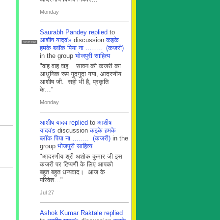
Monday
Saurabh Pandey
replied
to
आशीष यादव's
discussion
कइके
सदस्य टीम प्रबंधन
हमके ब्लाॅक पिया ना …….. (कजरी)
in the group
भोजपुरी साहित्य
"वाह वाह वाह .. सावन की कजरी का
आधुनिक रूप गुदगुदा गया, आदरणीय
आशीष जी. सही भी है, प्रकृति
के…"
Monday
आशीष यादव
replied
to
आशीष
यादव's
discussion
कइके हमके
ब्लाॅक पिया ना …….. (कजरी)
in the
group
भोजपुरी साहित्य
"आदरणीय श्री अशोक कुमार जी इस
कजरी पर टिप्पणी के लिए आपको
बहुत बहुत धन्यवाद। आज के
परिवेश…"
Jul 27
Ashok Kumar Raktale
replied