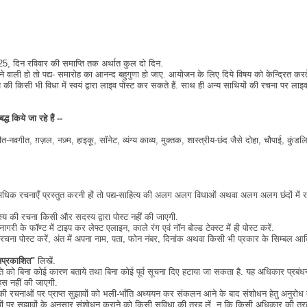
, दिन रविवार की समाप्ति तक अर्थात कुल दो दिन.
े वाली हो तो पद्य- समारोह का आनन्द बहुगुणा हो जाए. आयोजन के लिए दिये विषय को केन्द्रित करत
 किसी भी विधा में स्वयं द्वारा लाइव पोस्ट कर सकते हैं. साथ ही अन्य साथियों की रचना पर लाइ
ध किये जा रहे हैं --
वगीत, ग़ज़ल, नज़्म, हाइकू, सॉनेट, व्यंग्य काव्य, मुक्तक, शास्त्रीय-छंद जैसे दोहा, चौपाई, कुंडल
े अधिक रचनाएँ प्रस्तुत करनी हों तो पद्य-साहित्य की अलग अलग विधाओं अथवा अलग अलग छंदों में र
स्य की रचना किसी और सदस्य द्वारा पोस्ट नहीं की जाएगी.
री के फॉण्ट में टाइप कर लेफ्ट एलाइन, काले रंग एवं नॉन बोल्ड टेक्स्ट में ही पोस्ट करें.
चना पोस्ट करें, अंत में अपना नाम, पता, फोन नंबर, दिनांक अथवा किसी भी प्रकार के सिम्बल आद
प्रकाशित"
लिखें.
तुति को बिना कोई कारण बताये तथा बिना कोई पूर्व सूचना दिए हटाया जा सकता है. यह अधिकार प्रबंध
हस नहीं की जाएगी.
की रचनाओं पर प्राप्त सुझावों को भली-भाँति अध्ययन कर संकलन आने के बाद संशोधन हेतु अनुरोध क
लतियों पर सुझावों के अनुसार संशोधन कराने को किसी सुविधा की तरह लें, न कि किसी अधिकार की तर