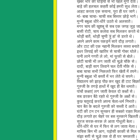
ख़बर भोर की घड़ियों से भी पहले मुर्गा देता।
बाड़े की हलचल कहती कोई हमरी सुध लेता।
आहट करता एक सयाना, पूरा ही घर जागे।
मां- बाबा चाचा- चाची सब बिस्तर छोड़े भागे।
मुन्नी बबुआ धीरे-धीरे उठते थे अलसाते।
मगर चाय की खुशबू से सब एक जगह जुड़ जा
बासी रोटी, चाय कलेवा सब मिलकर करते थ
थोड़ी बातें, थोड़ी चुप्पी 'हूं हां' से डरते थे।
अपने अपने काम पकड़ने सारे दौड़ लगाते।
और टाट की एक नहानी मिलकर व्यस्त बनात
इधर लिपाई की खातिर से चाची गोबर घोले।
पानी लाने गगरी ले लो, मां फूफी से बोले।
छोटी चाची भी लग जाती थी चूल्हे चौके से।
दादी, बाड़ी साग लिवाने चल देती मौके से।
बाबा चाचा सभी निकलते फिर खेतों में तपने।
मुन्नी बबुआ भी बस्तों में भर लेते थे सपने।
विद्यालय को झाड़ पोंछ कर खुद ही टाट बिछा
गुरुजी के तगड़े हाथों में खुद ही बेंत थमाते।
पांचों कक्षाएं लग जाती केवल दो कक्षों से।
सब डरकर बैठे रहते थे गुरुजी के अक्षों से।
कुछ चतुराई करते अपना चेला-धर्म निभाते।
चार बेंत के बदले गुरुजी को सब्जी दे आते।
घंटी की टन टन सुनकर ही सबको राहत मि
दौड़ लगाते हर चेहरे पर बस मुस्काने खिलती
सूरज सरक-सरक ले आता गोधूली बेला।
धीरे-धीरे से घर में फिर से लग जाता मेला।
माचिस बिन भी आग, पड़ोसी काकी से मिल 
संझा बत्ती से चूल्हे तक वो ही घर चमकाती।