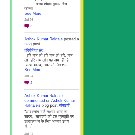
…….. मनवा तोहके पुकारे नैना
फोनवा…
See More
Jul 26
3
Ashok Kumar Raktale
posted a
blog post
हरिगीतिका छंद
हरि नाम लो हरि नाम लो हरि, नाम
लो हरि नाम लो।यह नाम ही है
सत्य मानव, भोर लो नित शाम…
See More
Jul 24
2
Ashok Kumar Raktale
commented
on
Ashok Kumar
Raktale's
blog post
चौपाइयाँ
"आदरणीय भाई लक्ष्मण धामी जी
सादर, चौपाइयों की इस प्रस्तुति पर
उत्साहवर्धन के लिए आपका हृदय
से…"
Jul 24