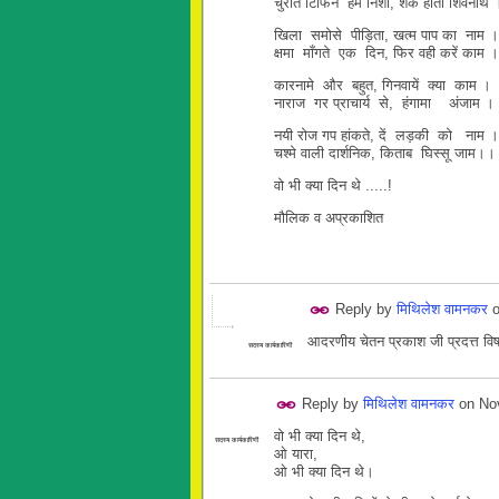
चुराते टिफिन हम निशा, शक होता शिवनाथ
खिला समोसे पीड़िता, खत्म पाप का नाम ।
क्षमा माँगते एक दिन, फिर वही करें काम 
कारनामे और बहुत, गिनवायें क्या काम ।
नाराज गर प्राचार्य से, हंगामा अंजाम ।
नयी रोज गप हांकते, दें लड़की को नाम ।
चश्मे वाली दार्शनिक, किताब घिस्सू जाम।।
वो भी क्या दिन थे .....!
मौलिक व अप्रकाशित
Reply by
मिथिलेश वामनकर
आदरणीय चेतन प्रकाश जी प्रदत्त विषय अ
सदस्य कार्यकारिणी
Reply by
मिथिलेश वामनकर
on
No
वो भी क्या दिन थे,
सदस्य कार्यकारिणी
ओ यारा,
ओ भी क्या दिन थे।