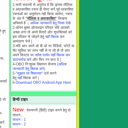
1-सभी सदस्यों से अनुरोध है कि कृपया मौलिक
व अप्रकाशित रचना ही पोस्ट करें,पूर्व प्रकाशित
रचनाओं का अनुमोदन नही किया जायेगा, रचना
के अंत में
"मौलिक व अप्रकाशित"
लिखना
अनिवार्य है ।
अधिक जानकारी हेतु नियम देखे
2-ओपन बुक्स ऑनलाइन परिवार यदि आपको
े हुए
अच्छा लगा तो अपने मित्रो और शुभचिंतको को
व
इस परिवार से जोड़ने हेतु
यहाँ क्लिक
कर
आमंत्रण भेजे |
3-यदि आप अपने ओ बी ओ पर विडियो, फोटो या
चैट सुविधा का लाभ नहीं ले पा रहे हो तो आप
अपने सिस्टम पर
फ्लैश प्लयेर यहाँ क्लिक कर
िया,
डाउनलोड करे
और फिर रन करा दे |
4-OBO नि:शुल्क विज्ञापन योजना
(अधिक
जानकारी हेतु क्लिक करे)
5-"
सुझाव एवं शिकायत
" दर्ज करने
हेतु
यहाँ
क्लिक करे |
चनाएँ
6-
Download OBO Android App Here
हिन्दी टाइप
ि भी
New
देवनागरी (हिंदी) टाइप करने हेतु दो
न-
साधन...
साधन - 1
रें.
साधन - 2
ह.