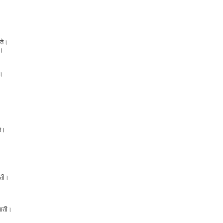
ते।
े।
े।
ते।
लती।
।
जाती।