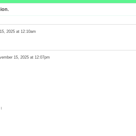
ion.
15, 2025 at 12:10am
vember 15, 2025 at 12:07pm
क।