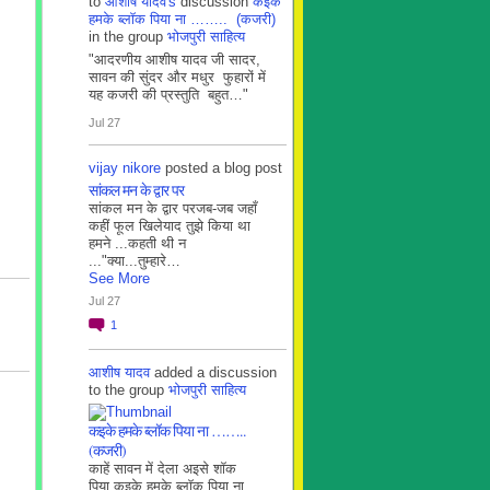
to
आशीष यादव's
discussion
कइके
हमके ब्लाॅक पिया ना …….. (कजरी)
in the group
भोजपुरी साहित्य
"आदरणीय आशीष यादव जी सादर,
सावन की सुंदर और मधुर फुहारों में
यह कजरी की प्रस्तुति बहुत…"
Jul 27
vijay nikore
posted a blog post
सांकल मन के द्वार पर
सांकल मन के द्वार परजब-जब जहाँ
कहीं फूल खिलेयाद तुझे किया था
हमने ...कहती थी न
..."क्या...तुम्हारे…
See More
Jul 27
1
आशीष यादव
added a discussion
to the group
भोजपुरी साहित्य
कइके हमके ब्लाॅक पिया ना ……..
(कजरी)
काहें सावन में देला अइसे शॉक
पिया कइके हमके ब्लाॅक पिया ना