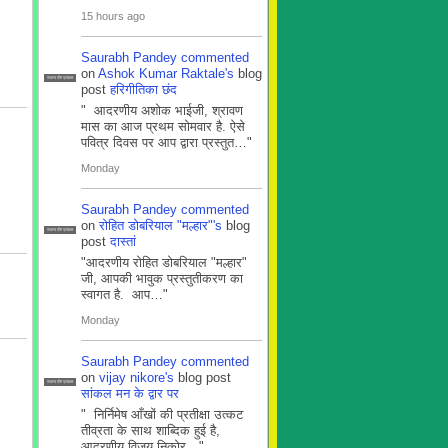
15 hours ago
Saurabh Pandey
commented
on
Ashok Kumar Raktale's
blog
सदस्य टीम प्रबंधन
post
हरिगीतिका छंद
" आदरणीय अशोक भाईजी, श्रावण
मास का आज प्रथम सोमवार है. ऐसे
पवित्र दिवस पर आप द्वारा प्रस्तुत…"
Monday
Saurabh Pandey
commented
on
रोहित डोबरियाल "मल्हार"'s
blog
सदस्य टीम प्रबंधन
post
दास्तां
"आदरणीय रोहित डोबरियाल "मल्हार"
जी, आपकी भावुक प्रस्तुतीकरण का
स्वागत है. आप…"
Monday
Saurabh Pandey
commented
on
vijay nikore's
blog post
सदस्य टीम प्रबंधन
सांकल मन के द्वार पर
" निर्निमेष आँखों की प्रतीक्षा उत्कट
तीव्रता के साथ शाब्दिक हुई है,
आदरणीय विजय निकोर…"