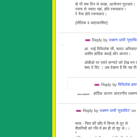
वो भी क्या दिन थे सखा, आयोजन गुलज़ार।
रचना से ज्यादा यहां, होते रचनाकार।
रे भैया होते रचनाकार।
(मौलिक व अप्रकाशित)
Reply by
लक्ष्मण धामी 'मुसाफि
आ. भाई मिथिलेश जी, सादर अभिवादन। 
असीम हार्दिक बधाई और आभार।
ओबीओ पर पसरे सन्नाटे को देख मन 
शब्द दे दिए । अब देखना है कि यह प
Reply by
मिथिलेश वा
हार्दिक आभार आदरणीय लक्ष्म
सदस्य कार्यकारिणी
Reply by
लक्ष्मण धामी 'मुसाफिर'
on
माता - पिता की छाँव में चिन्ता से दूर थे
शैतानियों को गाँव में हम ही तो शूर थे।।
*