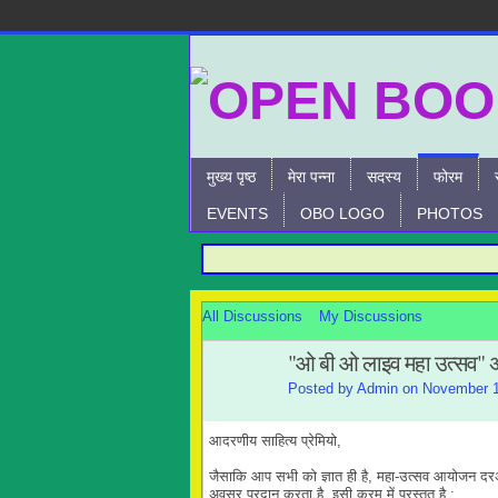
मुख्य पृष्ठ
मेरा पन्ना
सदस्य
फोरम
EVENTS
OBO LOGO
PHOTOS
All Discussions
My Discussions
"ओ बी ओ लाइव महा उत्सव" 
Posted by
Admin
on November 1
आदरणीय साहित्य प्रेमियो,
जैसाकि आप सभी को ज्ञात ही है, महा-उत्सव आयोजन दरअ
अवसर प्रदान करता है. इसी क्रम में प्रस्तुत है :