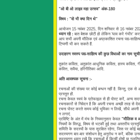
"ओ बी ओ लाइव महा उत्सव" अंक-180
विषय : "वो भी क्या दिन थे"
आयोजन 15 नवंबर 2025, दिन शनिवार से 16 नवंबर 2025
ध्यान रहे :
बात बेशक छोटी हो लेकिन 'घाव करे गंभीर’ करन
आप सभी अपनी मौलिक एवं अप्रकाशित रचना पद्य-साहित्य की
टिप्पणी भी कर सकते हैं.
उदाहरण स्वरुप पद्य-साहित्य की कुछ विधाओं का नाम सूचीबद्
तुकांत कविता, अतुकांत आधुनिक कविता, हास्य कविता, गीत-न
कवित्त, सवैया, हरिगीतिका आदि.
अति आवश्यक सूचना :-
रचनाओं की संख्या पर कोई बन्धन नहीं है. किन्तु, एक स
प्रस्तुत हों.
रचना केवल स्वयं के प्रोफाइल से ही पोस्ट करें, अन्य सद
रचनाकारों से निवेदन है कि अपनी रचना अच्छी तरह से देवनाग
रचना पोस्ट करते समय कोई भूमिका न लिखें, सीधे अपनी र
न लगाएं.
प्रविष्टि के अंत में मंच के नियमानुसार केवल
"मौलिक व अ
नियमों के विरुद्ध, विषय से भटकी हुई तथा अस्तरीय प्रस्
समिति के सदस्यों के पास सुरक्षित रहेगा, जिस पर कोई ब
सदस्यगण बार-बार संशोधन हेतु अनुरोध न करें, बल्कि उन
सदस्यगण ध्यान रखें कि रचनाओं में किन्हीं दोषों या ग