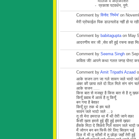
"मौलिक व अप्रकाशित"
- प्रकाश पटवर्धन, पुणे.
Comment by
विनोद 'निर्भय'
on Novemb
मेरी प्रोफाईल पिक डाउनलोड नहीं हो पा रही ह
Comment by
babitagupta
on May 5
आदरणीय सर जी ,सेव की हुई रचना कहा मिले
Comment by
Seema Singh
on Sept
कविता जी! आपने कथा गलत जगह पोस्ट कर
Comment by
Amit Tripathi Azaad
o
आके सजन लग जा गले सावन जले भादो जल
अंबर की छाया तले दो दिल मिले संग संग चले
आके सजन .....
किस बात से मजबूर है किस बात से है तू ख़फ़
कियूँ ख़्वाब में आता है तू कियूँ
बन गया है बेवफ़ा
कियूँ दूर तक थे हम चले
सावन जले भादो जले ...२
तू तो मेरा हमराज़ था मैं थी तेरी जाने वफ़ा
कैसी ख़ता हमसे हुई बूँदे हुई हमसे ख़फ़ा
हँसके मिटा दे शिकवे गिले सावन जले भादो ज
मैं जोगन बन बन फिरूँ तेरे लिए बिरहन भई
दिल में भी तू साँसों में तू छोड़ा जहाँ तेरी हुई