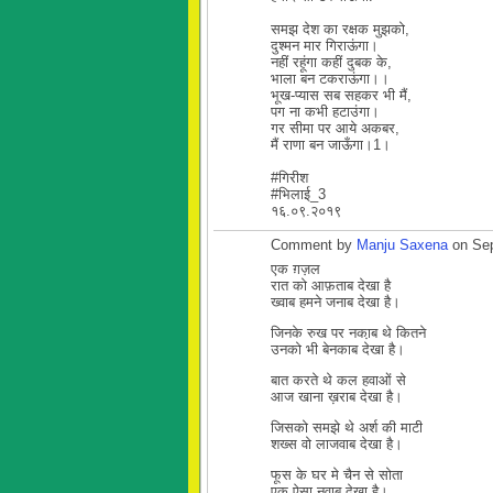
समझ देश का रक्षक मुझको,
दुश्मन मार गिराऊंगा।
नहीं रहूंगा कहीं दुबक के,
भाला बन टकराऊंगा।।
भूख-प्यास सब सहकर भी मैं,
पग ना कभी हटाउंगा।
गर सीमा पर आये अकबर,
मैं राणा बन जाऊँगा।1।
#गिरीश
#भिलाई_3
१६.०९.२०१९
Comment by
Manju Saxena
on Sep
एक ग़ज़ल
रात को आफ़ताब देखा है
ख्वाब हमने जनाब देखा है।
जिनके रुख पर नका़ब थे कितने
उनको भी बेनकाब देखा है।
बात करते थे कल हवाओं से
आज खाना ख़राब देखा है।
जिसको समझे थे अर्श की माटी
शख्स वो लाजवाब देखा है।
फूस के घर मे चैन से सोता
एक ऐसा नवाब देखा है।