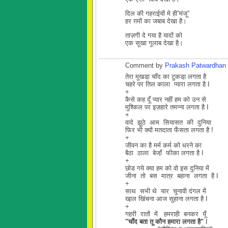
दिल की गहराईयों मे ही”मंजू”
हर ग़मों का जबाब देखा है।
ताज़गी दे गया है यादों को
एक सूखा गुलाब देखा है।
Comment by
Prakash Patwardhan
तेरा मुखडा़ चाँद का टुकडा़ लगता है
चहरे पर तिल काला प्यारा लगता है I
+
कैसे कह दूँ प्यार नहीं हम को उन से
मुश्किल पर इज़हारे तमन्ना लगता है I
+
वादे झूठे आम सियासत की दुनिया
फिर भी क्यों मतदाता फँसता लगता है !
+
जीवन का है मर्म कर्म को धरने का
बैठा ठाला बेजा़ँ फीका लगता है I
+
छोड गये क्या हम को वो इस दुनिया में
जीना तो बस मात्र बहाना लगता है I
+
साथ सभी थे यार चुनावी दंगल में
खा़ल खिंचना आज सुहाना लगता है I
+
गहरी रातों में हमराही बनकर यूँ
"चाँद बता तू कौन हमारा लगता है"
I