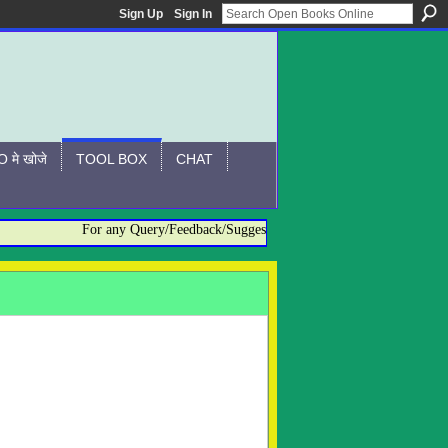
Sign Up
Sign In
 मे खोजे
TOOL BOX
CHAT
For any Query/Feedback/Suggestion related to OBO, please conta