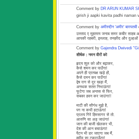
Comment by
DR ARUN KUMAR S
girish ji aapki kavita padhi naman
Comment by
अमीरुद्दीन 'अमीर' बाग़पतवी
उस्ताद ए मुहतरम जनाब समर कबीर साहब आ
आपकी रहबरी, इस्लाह, तनक़ीद और दुआ़ओं 
Comment by
Gajendra Dwivedi "Gi
शीर्षक : नमन वीरों को
हृदय शूल को और बढ़ाकर,
कैसे शमन कर पाउँगा!
अपने ही प्रत्यक्ष खड़े हों,
कैसे दमन कर पाउँगा!
द्वेष राग से दूर खड़ा मैं,
अनथक सतत निभाऊंगा!
फूटेगा जब अन्तस से फिर,
सबका हवन कर जाउंगा!!
माटी की सौगंध मुझे है,
पग ना कभी हटाऊंगा!
प्रलय गिरे हिमसागर से तो.
आरुणि सा अड़ जाउंगा!
जान की बाजी खेलकर भी,
देश की आन बचाऊंगा!
पैटन भी डर जाएगा जब मैं,
हमीद सा टकराऊँगा!