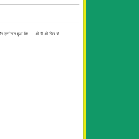
ुआ और इत्मीनान हुआ कि ओ बी ओ फिर से