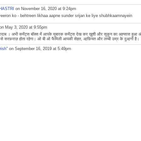
HASTRI
on November 16, 2020 at 9:24pm
 veeron ko - behtreen likhaa aapne sunder srijan ke liye shubhkaamnayein
on May 3, 2020 at 9:55pm
दाब । अभी कमेंट्स बॉक्स में आपके मुबारक कमेंट्स देख कर ख़ुशी और सुकून का अह्सास ह
से सरफ़राज़ होता रहेगा। ओ बी ओ फैमिली आपकी सेहत, आ़फ़ियत और लम्बी उम्र के दुआ़गो है।
rish"
on September 16, 2019 at 5:49pm