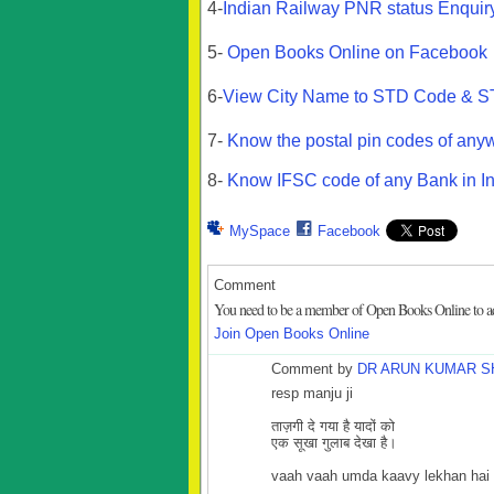
4-
Indian Railway PNR status Enquir
5-
Open Books Online on Facebook
6-
View City Name to STD Code & S
7-
Know the postal pin codes of anyw
8-
Know IFSC code of any Bank in I
MySpace
Facebook
Comment
You need to be a member of Open Books Online to 
Join Open Books Online
Comment by
DR ARUN KUMAR S
resp manju ji
ताज़गी दे गया है यादों को
एक सूखा गुलाब देखा है।
vaah vaah umda kaavy lekhan ha