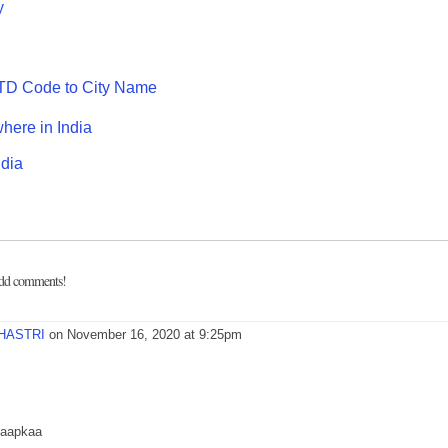
y
TD Code to City Name
here in India
ndia
add comments!
HASTRI
on November 16, 2020 at 9:25pm
i aapkaa