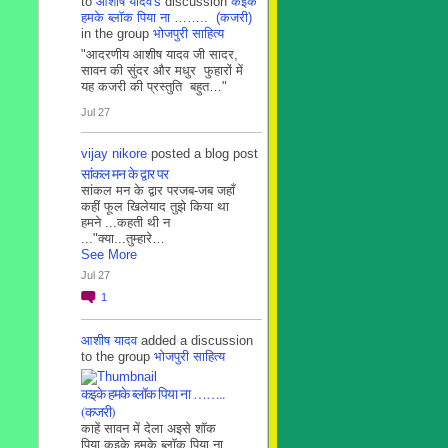
to
आशीष यादव's
discussion
कइके
हमके ब्लाॅक पिया ना …….. (कजरी)
in the group
भोजपुरी साहित्य
"आदरणीय आशीष यादव जी सादर,
सावन की सुंदर और मधुर फुहारों में
यह कजरी की प्रस्तुति बहुत…"
Jul 27
vijay nikore
posted a blog post
सांकल मन के द्वार पर
सांकल मन के द्वार परजब-जब जहाँ
कहीं फूल खिलेयाद तुझे किया था
हमने ...कहती थी न
..."क्या...तुम्हारे…
See More
Jul 27
1
आशीष यादव
added a discussion
to the group
भोजपुरी साहित्य
कइके हमके ब्लाॅक पिया ना ……..
(कजरी)
काहें सावन में देला अइसे शॉक
पिया कइके हमके ब्लाॅक पिया ना