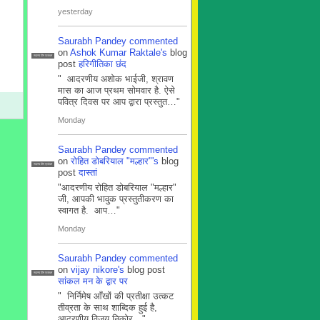
yesterday
Saurabh Pandey
commented
on
Ashok Kumar Raktale's
blog
सदस्य टीम प्रबंधन
post
हरिगीतिका छंद
" आदरणीय अशोक भाईजी, श्रावण
मास का आज प्रथम सोमवार है. ऐसे
पवित्र दिवस पर आप द्वारा प्रस्तुत…"
Monday
Saurabh Pandey
commented
on
रोहित डोबरियाल "मल्हार"'s
blog
सदस्य टीम प्रबंधन
post
दास्तां
"आदरणीय रोहित डोबरियाल "मल्हार"
जी, आपकी भावुक प्रस्तुतीकरण का
स्वागत है. आप…"
Monday
Saurabh Pandey
commented
on
vijay nikore's
blog post
सदस्य टीम प्रबंधन
सांकल मन के द्वार पर
" निर्निमेष आँखों की प्रतीक्षा उत्कट
तीव्रता के साथ शाब्दिक हुई है,
आदरणीय विजय निकोर…"