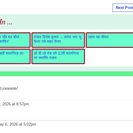
Next Pos
n ...
पाँव मत बाँधो -
ग़ज़ल दिनेश कुमार -- अंधेरा चार सू
ठहरा यह जीवन
ुसाफिर'
फैला दमे-सहर कैसा
वीं सालगिरह का
ओ बी ओ मंच को 12वीं सालगिरह
पर समर्पित ग़ज़ल
dd comments!
, 2026 at 8:57pm
y 6, 2026 at 5:02pm