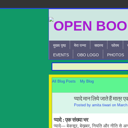
मुख्य पृष्ठ
मेरा पन्ना
सदस्य
फोरम
EVENTS
OBO LOGO
PHOTOS
All Blog Posts
My Blog
प्यादे मान लिये जाते हैं मात्र 
Posted by
amita tiwari
on March 
प्यादे : एक संख्या भर
प्यादे— बेकसूर, बेख़बर, नियति और नीति से