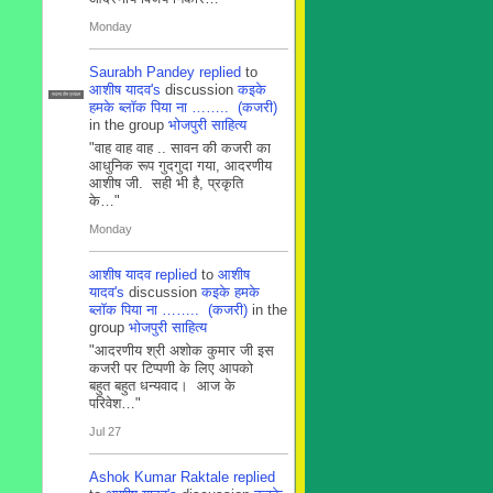
Monday
Saurabh Pandey
replied
to
आशीष यादव's
discussion
कइके
सदस्य टीम प्रबंधन
हमके ब्लाॅक पिया ना …….. (कजरी)
in the group
भोजपुरी साहित्य
"वाह वाह वाह .. सावन की कजरी का
आधुनिक रूप गुदगुदा गया, आदरणीय
आशीष जी. सही भी है, प्रकृति
के…"
Monday
आशीष यादव
replied
to
आशीष
यादव's
discussion
कइके हमके
ब्लाॅक पिया ना …….. (कजरी)
in the
group
भोजपुरी साहित्य
"आदरणीय श्री अशोक कुमार जी इस
कजरी पर टिप्पणी के लिए आपको
बहुत बहुत धन्यवाद। आज के
परिवेश…"
Jul 27
Ashok Kumar Raktale
replied