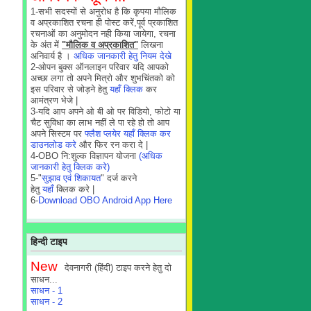
1-सभी सदस्यों से अनुरोध है कि कृपया मौलिक
व अप्रकाशित रचना ही पोस्ट करें,पूर्व प्रकाशित
रचनाओं का अनुमोदन नही किया जायेगा, रचना
के अंत में
"मौलिक व अप्रकाशित"
लिखना
अनिवार्य है ।
अधिक जानकारी हेतु नियम देखे
2-ओपन बुक्स ऑनलाइन परिवार यदि आपको
अच्छा लगा तो अपने मित्रो और शुभचिंतको को
इस परिवार से जोड़ने हेतु
यहाँ क्लिक
कर
आमंत्रण भेजे |
3-यदि आप अपने ओ बी ओ पर विडियो, फोटो या
चैट सुविधा का लाभ नहीं ले पा रहे हो तो आप
अपने सिस्टम पर
फ्लैश प्लयेर यहाँ क्लिक कर
डाउनलोड करे
और फिर रन करा दे |
4-OBO नि:शुल्क विज्ञापन योजना
(अधिक
जानकारी हेतु क्लिक करे)
5-"
सुझाव एवं शिकायत
" दर्ज करने
हेतु
यहाँ
क्लिक करे |
6-
Download OBO Android App Here
हिन्दी टाइप
New
देवनागरी (हिंदी) टाइप करने हेतु दो
साधन...
साधन - 1
साधन - 2