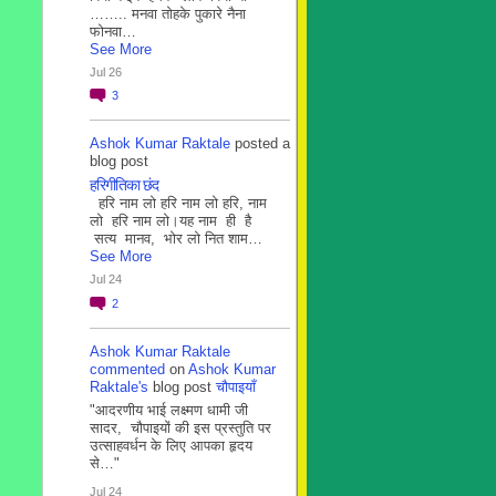
…….. मनवा तोहके पुकारे नैना
फोनवा…
See More
Jul 26
3
Ashok Kumar Raktale
posted a
blog post
हरिगीतिका छंद
हरि नाम लो हरि नाम लो हरि, नाम
लो हरि नाम लो।यह नाम ही है
सत्य मानव, भोर लो नित शाम…
See More
Jul 24
2
Ashok Kumar Raktale
commented
on
Ashok Kumar
Raktale's
blog post
चौपाइयाँ
"आदरणीय भाई लक्ष्मण धामी जी
सादर, चौपाइयों की इस प्रस्तुति पर
उत्साहवर्धन के लिए आपका हृदय
से…"
Jul 24