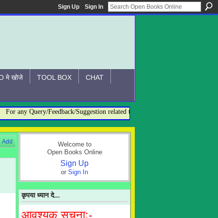
Sign Up
Sign In
 मे खोजे
TOOL BOX
CHAT
or any Query/Feedback/Suggestion related to OBO, please contact:- admin@o
Add
Welcome to
Open Books Online
Sign Up
or
Sign In
कृपया ध्यान दे...
आवश्यक सूचना:-