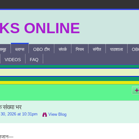
समूह
ब्लाग्स
OBO टीम
संपर्क
नियम
संगीत
पाठशाला
OBO
VIDEOS
FAQ
F
एक संख्या भर
30, 2026 at 10:31pm
View Blog
 अनजान—