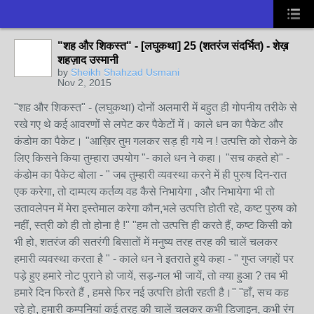
"शह और शिकस्त" - [लघुकथा] 25 (शतरंज संदर्भित) - शेख़
शहज़ाद उस्मानी
by
Sheikh Shahzad Usmani
Nov 2, 2015
"शह और शिकस्त" - (लघुकथा) दोनों अलमारी में बहुत ही गोपनीय तरीके से
रखे गए थे कई आवरणों से लपेट कर पैकेटों में। काले धन का पैकेट और
कंडोम का पैकेट। "आख़िर तुम गलकर सड़ ही गये न ! उत्पत्ति को रोकने के
लिए किसने किया तुम्हारा उपयोग "- काले धन ने कहा। "सच कहते हो" -
कंडोम का पैकेट बोला - " जब तुम्हारी व्यवस्था करने में ही पुरुष दिन-रात
एक करेगा, तो दाम्पत्य कर्तव्य वह कैसे निभायेगा , और निभायेगा भी तो
उतावलेपन में मेरा इस्तेमाल करेगा कौन,भले उत्पत्ति होती रहे, कष्ट पुरुष को
नहीं, स्त्री को ही तो होना है !" "हम तो उत्पत्ति ही करते हैं, कष्ट किसी को
भी हो, शतरंज की सतरंगी बिसातों में मनुष्य तरह तरह की चालें चलकर
हमारी व्यवस्था करता है " - काले धन ने इतराते हुये कहा - " गुप्त जगहों पर
पड़े हुए हमारे नोट पुराने हो जायें, सड़-गल भी जायें, तो क्या हुआ ? तब भी
हमारे दिन फिरते हैं , हमसे फिर नई उत्पत्ति होती रहती है।" "हाँ, सच कह
रहे हो, हमारी कम्पनियां कई तरह की चालें चलकर कभी डिजाइन, कभी रंग