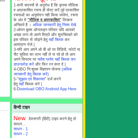
होता
1-सभी सदस्यों से अनुरोध है कि कृपया मौलिक
व अप्रकाशित रचना ही पोस्ट करें,पूर्व प्रकाशित
रचनाओं का अनुमोदन नही किया जायेगा, रचना
के अंत में
"मौलिक व अप्रकाशित"
लिखना
अनिवार्य है ।
अधिक जानकारी हेतु नियम देखे
2-ओपन बुक्स ऑनलाइन परिवार यदि आपको
अच्छा लगा तो अपने मित्रो और शुभचिंतको को
इस परिवार से जोड़ने हेतु
यहाँ क्लिक
कर
आमंत्रण भेजे |
3-यदि आप अपने ओ बी ओ पर विडियो, फोटो या
चैट सुविधा का लाभ नहीं ले पा रहे हो तो आप
अपने सिस्टम पर
फ्लैश प्लयेर यहाँ क्लिक कर
डाउनलोड करे
और फिर रन करा दे |
4-OBO नि:शुल्क विज्ञापन योजना
(अधिक
जानकारी हेतु क्लिक करे)
5-"
सुझाव एवं शिकायत
" दर्ज करने
हेतु
यहाँ
क्लिक करे |
6-
Download OBO Android App Here
हिन्दी टाइप
New
देवनागरी (हिंदी) टाइप करने हेतु दो
साधन...
साधन - 1
साधन - 2