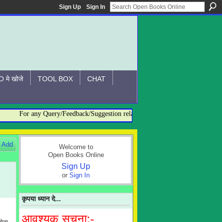
Sign Up
Sign In
 मे खोजे
TOOL BOX
CHAT
For any Query/Feedback/Suggestion related to OBO, please contact:- admi
Add
Welcome to
Open Books Online
Sign Up
or
Sign In
कृपया ध्यान दे...
आवश्यक सूचना:-