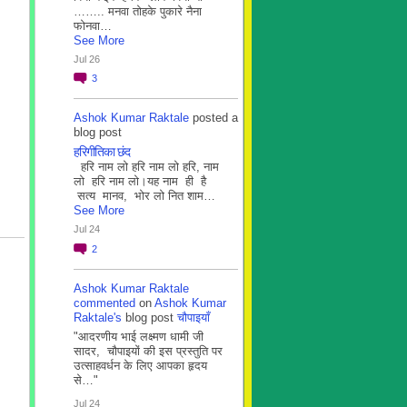
…….. मनवा तोहके पुकारे नैना
फोनवा…
See More
Jul 26
3
Ashok Kumar Raktale
posted a
blog post
हरिगीतिका छंद
हरि नाम लो हरि नाम लो हरि, नाम
लो हरि नाम लो।यह नाम ही है
सत्य मानव, भोर लो नित शाम…
See More
Jul 24
2
Ashok Kumar Raktale
commented
on
Ashok Kumar
Raktale's
blog post
चौपाइयाँ
"आदरणीय भाई लक्ष्मण धामी जी
सादर, चौपाइयों की इस प्रस्तुति पर
उत्साहवर्धन के लिए आपका हृदय
से…"
Jul 24