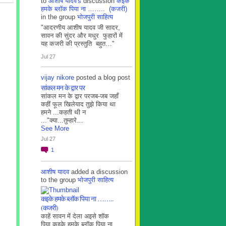
to
आशीष यादव's
discussion
कइके
हमके ब्लाॅक पिया ना …….. (कजरी)
in the group
भोजपुरी साहित्य
"आदरणीय आशीष यादव जी सादर,
सावन की सुंदर और मधुर फुहारों में
यह कजरी की प्रस्तुति बहुत…"
Jul 27
vijay nikore
posted a blog post
सांकल मन के द्वार पर
सांकल मन के द्वार परजब-जब जहाँ
कहीं फूल खिलेयाद तुझे किया था
हमने ...कहती थी न
..."क्या...तुम्हारे…
See More
Jul 27
1
आशीष यादव
added a discussion
to the group
भोजपुरी साहित्य
कइके हमके ब्लाॅक पिया ना ……..
(कजरी)
काहें सावन में देला अइसे शॉक
पिया कइके हमके ब्लाॅक पिया ना