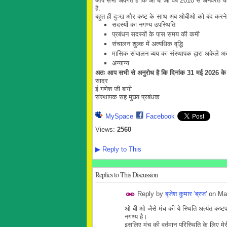
आप सभी अवगत हैं कि ओ बी ओ वर्ष 2010 से अनवरत चलते
है.
बहुत ही दुःख और कष्ट के साथ अब ओबीओ को बंद करने का नि
सदस्यों का नगण्य उपस्थिति
प्रबंधन सदस्यों के पास समय की कमी
संचालन शुल्क में अत्यधिक वृद्धि
मासिक संचालन व्यय का संस्थापक द्वारा अकेले अ
अन्यान्य
अतः आप सभी से अनुरोध है कि दिनांक 31 मई 2026 के पूर
सादर
ई.गणेश जी बागी
संस्थापक सह मुख्य प्रबंधक
MySpace
Facebook
Views:
2560
▶
Reply to This
Replies to This Discussion
Reply by
बृजेश कुमार 'ब्रज'
on
Ma
ओ बी ओ जैसे मंच की ये स्थिति अत्यंत कष्ट
नगण्य है।
इसलिए मंच की वर्तमान परिस्थिति के लिए मे