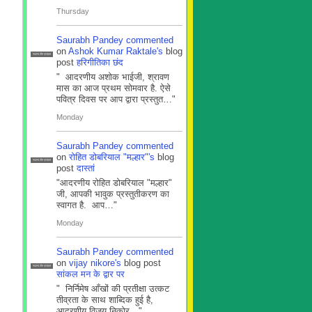
Thursday
Saurabh Pandey
commented
on
Ashok Kumar Raktale's
blog
सदस्य टीम प्रबंधन
post
हरिगीतिका छंद
" आदरणीय अशोक भाईजी, श्रावण
मास का आज प्रथम सोमवार है. ऐसे
पवित्र दिवस पर आप द्वारा प्रस्तुत…"
Monday
Saurabh Pandey
commented
on
रोहित डोबरियाल "मल्हार"'s
blog
सदस्य टीम प्रबंधन
post
दास्तां
"आदरणीय रोहित डोबरियाल "मल्हार"
जी, आपकी भावुक प्रस्तुतीकरण का
स्वागत है. आप…"
Monday
Saurabh Pandey
commented
on
vijay nikore's
blog post
सदस्य टीम प्रबंधन
सांकल मन के द्वार पर
" निर्निमेष आँखों की प्रतीक्षा उत्कट
तीव्रता के साथ शाब्दिक हुई है,
आदरणीय विजय निकोर…"