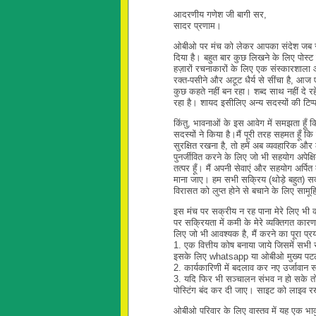
आदरणीय गणेश जी बागी सर,
सादर प्रणाम।
ओबीओ पर मंच को लेकर आपका संदेश जब से द
दिया है। बहुत बार कुछ लिखने के लिए पोस्ट
हज़ारों रचनाकारों के लिए एक संस्कारशाला औ
रक्त-पसीने और अटूट धैर्य से सींचा है, आ
कुछ कहते नहीं बन रहा। शब्द साथ नहीं दे रहे ह
रहा है। शायद इसीलिए अन्य सदस्यों की टिप्
किंतु, भावनाओं के इस आवेग में समझता हू
सदस्यों ने किया है।मैं पूरी तरह सहमत हूँ 
सुरक्षित रखना है, तो हमें अब व्यवहारिक
पुनर्जीवित करने के लिए जो भी सहयोग अपेक
तत्पर हूँ। मैं अपनी सेवाएं और सहयोग अर्पि
माना जाए। हम सभी सक्रिय (थोड़े बहुत) सद
विरासत को लुप्त होने से बचाने के लिए सामू
इस मंच पर सक्रीय न रह पाना मेरे लिए भी 
पर सक्रियता में कमी के मेरे व्यक्तिगत का
लिए जो भी आवश्यक है, मैं करने का पूरा प्र
1. एक वित्तीय कोष बनाया जाये जिसमें सभी 
इसके लिए whatsapp या ओबीओ मुख्य पटल 
2. कार्यकारिणी में बदलाव कर नए उर्जावान
3. यदि फिर भी सञ्चालन संभव न हो सके 
पोस्टिंग बंद कर दी जाए। साइट को लाइव रख
ओबीओ परिवार के लिए वास्तव में यह एक भाव