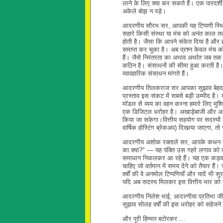
लाने के लिए क्या कर सकते हैं। एक पारदर्शी
अकेले बोझ न पड़े।
आदरणीय सौरभ सर, आपकी यह टिप्पणी स्थित
सहारे किसी संस्था या मंच को अनंत काल 
होती है। जैसा कि आपने संकेत दिया है और
समाप्त कर चुका है। अब प्रश्न केवल मंच को
हैं। जैसे निरंतरता का अभाव अर्थात जब तक
कठिन है। संसाधनों की सीमा हुआ करती है। 
व्यावहारिक संसाधन मांगते हैं।
आदरणीय तिलकराज सर आपका सुझाव बेहद व्
प्रस्ताव इस संकट में सबसे बड़ी उम्मीद है।
मॉडल से व्यय का वहन करना हमारे लिए मुश्किल
एक डिजिटल धरोहर है। अखाड़ेबाजी और अनावश्
किया जा सकेगा।वित्तीय सहयोग पर सदस्यों क
वार्षिक होस्टिंग ब्रेकअप) दिखाया जाएगा, 
आदरणीय अशोक रक्ताले सर, आपके कथन ने अ
का क्या?" — यह पंक्ति उस गहरे लगाव को द
समाधान निकलकर आ रहे हैं। यह एक कड़वा ले
चाहिए जो वर्तमान में समय देने को तैयार 
वर्षों की वे अनमोल टिप्पणियाँ और यादें भ
यदि अब सदस्य मिलकर इस वित्तीय भार को सा
आदरणीय निलेश भाई, आदरणीया प्रतिभा जी,
सुझाव सोलह वर्षों की इस धरोहर को सहेजने
और पूरी हिम्मत बटोरकर ...