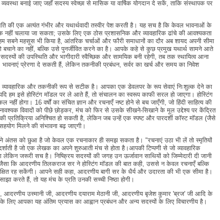
 व्यवस्था बनाई जाए जहाँ सदस्य स्वेच्छा से मासिक या वार्षिक योगदान दे सकें, ताकि संस्थापक पर
ि की एक अत्यंत गंभीर और यथार्थवादी तस्वीर पेश करती है। यह सच है कि केवल भावनाओं के
तक नहीं चलाया जा सकता; उसके लिए एक ठोस प्रशासनिक और व्यावहारिक ढांचे की आवश्यकता
 हम सबने महसूस भी किया है, आंतरिक चर्चाओं और फौरी समाधानों का दौर अब शायद अपनी सीमा
 बचाने का नहीं, बल्कि उसे पुनर्जीवित करने का है। आपके कहे से कुछ प्रमुख यथार्थ सामने आते
 सदस्यों की उपस्थिति और भागीदारी स्वैच्छिक और सामयिक बनी रहेगी, तब तक स्थायित्व आना
भावनाएं प्रेरणा दे सकती हैं, लेकिन तकनीकी प्रबंधन, सर्वर का खर्च और समय का निवेश
यावहारिक और तकनीकी रूप से सटीक है। आपका एक डेवलपर के रूप सेवाएं निःशुल्क देने का
 यदि हम इसे होस्टिंग मॉडल पर ले आते हैं, तो संचालन का स्वरूप काफी सरल हो जाएगा। होस्टिंग
 नहीं होगा। 16 वर्षों का संचित ज्ञान और रचनाएँ नष्ट होने से बच जाएँगी, जो हिंदी साहित्य की
यक विवादों को पीछे छोड़कर, मंच को फिर से उसके सीखने-सिखाने के मूल उद्देश्य पर केंद्रित
ी प्रतिक्रिया अनिश्चित हो सकती है, लेकिन जब उन्हें एक स्पष्ट और पारदर्शी कॉस्ट मॉडल (जैसे
तो सहयोग मिलने की संभावना बढ़ जाएगी।
ंतस को छुआ है जो केवल एक रचनाकार ही समझ सकता है। "रचनाएं उठा भी लें तो स्मृतियों
र्शाती है जो एक लेखक का अपने शुरुआती मंच से होता है।आपकी टिप्पणी से जो व्यावहारिक
किन जरूरी सच है। निष्क्रिय सदस्यों की जगह उन ऊर्जावान साथियों को जिम्मेदारी दी जानी
हैं। जैसा कि आदरणीय तिलकराज सर ने होस्टिंग मॉडल की बात कही, उससे न केवल रचनाएँ बल्कि
ी सुरक्षित रह सकेंगी। आपने सही कहा, आदरणीय बागी सर के धैर्य और उदारता की भी एक सीमा है।
झा करते हैं, तो यह मंच के प्रति उनकी सच्ची निष्ठा होगी।
 आदरणीय उस्मानी जी, आदरणीय दयाराम मेठानी जी, आदरणीय बृजेश कुमार 'ब्रज' जी आदि के
 के लिए आपका यह अंतिम प्रयास का आह्वान प्रबंधन और अन्य सदस्यों के लिए विचारणीय है।