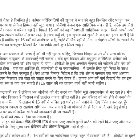
ेखा है विचलित हूँ। वर्तमान परिस्थितियों की सूचना ने मन को बहुत विचलित और भावुक कर
 पर आया लेकिन हिम्मत नहीं जुटा पाया। ओबीओ केवल एक साहित्यिक मंच नहीं है, बल्कि हम जैसे
र आत्मीय परिवार रहा है। पिछले 16 वर्षों की यह गौरवशाली साहित्यिक यात्रा, जिसे आपने अपने
ज एक अत्यंत कठिन मोड़ पर खड़ी है।सच कहूँ तो, इस सूचना को सुनने के बाद मन इतना भारी है कि
ैं क्योंकि इन 16 वर्षों की अनगिनत यादें, स्मृतियाँ और यहाँ से मिला मार्गदर्शन आँखों के सामने तैर
पणी का प्रत्युत्तर लिखने बैठ गया ताकि आगे कुछ लिख सकूं।
ँ कि उस धरातल की सच्चाई को भी नहीं भूलना चाहिए, जिसका जिक्र आपने और अन्य वरिष्ठ
कि केवल भावुकता से व्यवस्थाएँ नहीं चलतीं। यदि इस विशाल और बहुमूल्य साहित्यिक धरोहर को
 और ठोस समाधानों की ओर बढ़ना ही होगा। ओबीओ के इस अनमोल संग्रह को सहेजने और मंच को
्षित होगा—चाहे वह आर्थिक हो, तकनीकी हो या प्रशासनिक—मैं उसके लिए पूरी निष्ठा के साथ
त करने के लिए प्रस्तुत हूँ।मेरा आपसे विनम्र निवेदन है कि इसे अंत न मानकर एक नया अध्याय
स्य मिलकर इस बोझ को साझा करने के लिए तैयार हैं। कृपया आप हमें मार्ग दिखाएँ कि हम इस
हिक रूप से क्या कर सकते हैं।16 साल की यह तपस्या व्यर्थ नहीं जानी चाहिए।
कष्टकारी रहा है लेकिन अब 'ओबीओ को बंद करने का निर्णय' मुझे अपराधबोध से भर रहा है। मंच
रण और विवशता है जिसका यहाँ उल्लेख करना उचित नहीं है। इस परिवार को बंद होने से बचाने के
यास करूँगा। फ़िलहाल में 16 वर्षों से संचित इस धरोहर को बचाने के लिए निवेदन कर रहा हूँ-
सदस्य स्वेच्छा से सहयोग राशि जमा कर सकते है जो ओबीओ के होस्टिंग आदि खर्च हेतु होगी।
पर बारकोड/बैंक खाते की जानकारी दी जा सकती है।
 सदस्यों को अवसर दिया जा सकता है।
तो साइट को केवल
रीड-ओनली मोड
में रखा जाए अर्थात पुराने कंटेंट को रहने दिया जाए और नया
ने के लिए मुख्य खर्च
होस्टिंग और डोमेन रिन्यूअल
मदों में होगा।
ुक और कठिन क्षण है। 16 वर्षों की यह साहित्यिक यात्रा बहुत गौरवशाली रही है। ओबीओ के इतने