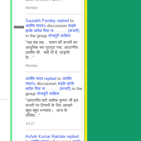
Monday
Saurabh Pandey
replied
to
आशीष यादव's
discussion
कइके
सदस्य टीम प्रबंधन
हमके ब्लाॅक पिया ना …….. (कजरी)
in the group
भोजपुरी साहित्य
"वाह वाह वाह .. सावन की कजरी का
आधुनिक रूप गुदगुदा गया, आदरणीय
आशीष जी. सही भी है, प्रकृति
के…"
Monday
आशीष यादव
replied
to
आशीष
यादव's
discussion
कइके हमके
ब्लाॅक पिया ना …….. (कजरी)
in the
group
भोजपुरी साहित्य
"आदरणीय श्री अशोक कुमार जी इस
कजरी पर टिप्पणी के लिए आपको
बहुत बहुत धन्यवाद। आज के
परिवेश…"
Jul 27
Ashok Kumar Raktale
replied