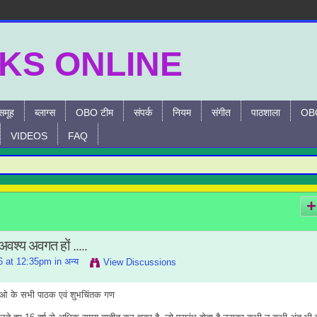
समूह
ब्लाग्स
OBO टीम
संपर्क
नियम
संगीत
पाठशाला
OBO
VIDEOS
FAQ
श्य अवगत हों .....
6 at 12:35pm in
अन्य
View Discussions
ी ओ के सभी पाठक एवं शुभचिंतक गण