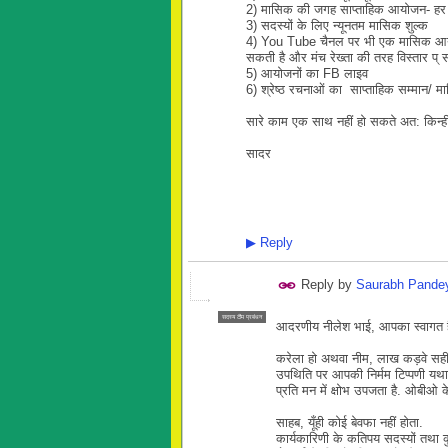
2) मासिक की जगह साप्ताहिक आयोजन- हर 
3) सदस्यों के लिए न्यूनतम मासिक शुल्क
4) You Tube चैनल पर भी एक मासिक आयो
सकती है और मंच रेख्ता की तरह विस्तार प् 
5) आयोजनों का FB लाइव
6) श्रेष्ठ रचनाओं का साप्ताहिक सम्मान/ 
सारे काम एक साथ नहीं हो सकते अत: किन्ह
सादर
▶
Reply
Reply by
Saurabh Pande
सदस्य टीम प्रबंधन
आदरणीय नीलेश भाई, आपका स्वागत 
करेला हो अथवा नीम, लाख कड़वे सही, ल
उपथिति पर आपकी निर्मम टिप्पणी यथास्
प्रति मन में क्षोभ उपजता है. ओबीओ क
साहब, यूँही कोई बेवफा नहीं होता.
कार्यकारिणी के कतिपय सदस्यों तथा कु