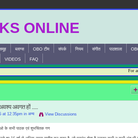
समूह
ब्लाग्स
OBO टीम
संपर्क
नियम
संगीत
पाठशाला
OBO
VIDEOS
FAQ
For any Qu
श्य अवगत हों .....
6 at 12:35pm in
अन्य
View Discussions
ी ओ के सभी पाठक एवं शुभचिंतक गण