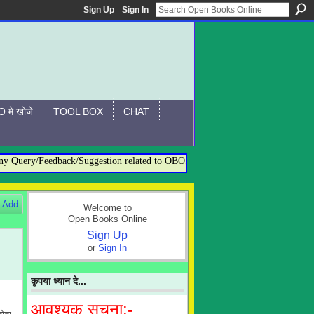
Sign Up
Sign In
 मे खोजे
TOOL BOX
CHAT
ery/Feedback/Suggestion related to OBO, please contact:- admin@openbookso
Add
Welcome to
Open Books Online
Sign Up
or
Sign In
कृपया ध्यान दे...
आवश्यक सूचना:-