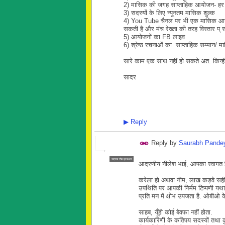
2) मासिक की जगह साप्ताहिक आयोजन- हर 
3) सदस्यों के लिए न्यूनतम मासिक शुल्क
4) You Tube चैनल पर भी एक मासिक आयो
सकती है और मंच रेख्ता की तरह विस्तार प् 
5) आयोजनों का FB लाइव
6) श्रेष्ठ रचनाओं का साप्ताहिक सम्मान/ 
सारे काम एक साथ नहीं हो सकते अत: किन्ह
सादर
▶
Reply
Reply by
Saurabh Pande
सदस्य टीम प्रबंधन
आदरणीय नीलेश भाई, आपका स्वागत 
करेला हो अथवा नीम, लाख कड़वे सही, ल
उपथिति पर आपकी निर्मम टिप्पणी यथास्
प्रति मन में क्षोभ उपजता है. ओबीओ क
साहब, यूँही कोई बेवफा नहीं होता.
कार्यकारिणी के कतिपय सदस्यों तथा कु