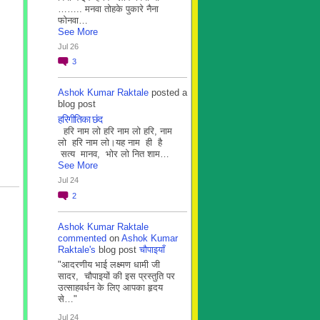
…….. मनवा तोहके पुकारे नैना
फोनवा…
See More
Jul 26
3
Ashok Kumar Raktale
posted a
blog post
हरिगीतिका छंद
हरि नाम लो हरि नाम लो हरि, नाम
लो हरि नाम लो।यह नाम ही है
सत्य मानव, भोर लो नित शाम…
See More
Jul 24
2
Ashok Kumar Raktale
commented
on
Ashok Kumar
Raktale's
blog post
चौपाइयाँ
"आदरणीय भाई लक्ष्मण धामी जी
सादर, चौपाइयों की इस प्रस्तुति पर
उत्साहवर्धन के लिए आपका हृदय
से…"
Jul 24