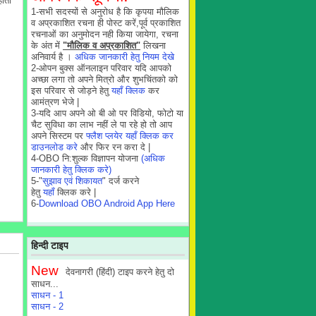
होता
1-सभी सदस्यों से अनुरोध है कि कृपया मौलिक
व अप्रकाशित रचना ही पोस्ट करें,पूर्व प्रकाशित
रचनाओं का अनुमोदन नही किया जायेगा, रचना
के अंत में
"मौलिक व अप्रकाशित"
लिखना
अनिवार्य है ।
अधिक जानकारी हेतु नियम देखे
2-ओपन बुक्स ऑनलाइन परिवार यदि आपको
अच्छा लगा तो अपने मित्रो और शुभचिंतको को
इस परिवार से जोड़ने हेतु
यहाँ क्लिक
कर
आमंत्रण भेजे |
3-यदि आप अपने ओ बी ओ पर विडियो, फोटो या
चैट सुविधा का लाभ नहीं ले पा रहे हो तो आप
अपने सिस्टम पर
फ्लैश प्लयेर यहाँ क्लिक कर
डाउनलोड करे
और फिर रन करा दे |
4-OBO नि:शुल्क विज्ञापन योजना
(अधिक
जानकारी हेतु क्लिक करे)
5-"
सुझाव एवं शिकायत
" दर्ज करने
हेतु
यहाँ
क्लिक करे |
6-
Download OBO Android App Here
हिन्दी टाइप
New
देवनागरी (हिंदी) टाइप करने हेतु दो
साधन...
साधन - 1
साधन - 2