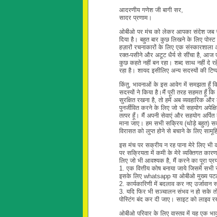
आदरणीय गणेश जी बागी सर,
सादर प्रणाम।
ओबीओ पर मंच को लेकर आपका संदेश जब से द
दिया है। बहुत बार कुछ लिखने के लिए पोस्ट
हज़ारों रचनाकारों के लिए एक संस्कारशाला औ
रक्त-पसीने और अटूट धैर्य से सींचा है, आ
कुछ कहते नहीं बन रहा। शब्द साथ नहीं दे रहे ह
रहा है। शायद इसीलिए अन्य सदस्यों की टिप्
किंतु, भावनाओं के इस आवेग में समझता हू
सदस्यों ने किया है।मैं पूरी तरह सहमत हूँ 
सुरक्षित रखना है, तो हमें अब व्यवहारिक
पुनर्जीवित करने के लिए जो भी सहयोग अपेक
तत्पर हूँ। मैं अपनी सेवाएं और सहयोग अर्पि
माना जाए। हम सभी सक्रिय (थोड़े बहुत) सद
विरासत को लुप्त होने से बचाने के लिए सामू
इस मंच पर सक्रीय न रह पाना मेरे लिए भी 
पर सक्रियता में कमी के मेरे व्यक्तिगत का
लिए जो भी आवश्यक है, मैं करने का पूरा प्र
1. एक वित्तीय कोष बनाया जाये जिसमें सभी 
इसके लिए whatsapp या ओबीओ मुख्य पटल 
2. कार्यकारिणी में बदलाव कर नए उर्जावान
3. यदि फिर भी सञ्चालन संभव न हो सके 
पोस्टिंग बंद कर दी जाए। साइट को लाइव रख
ओबीओ परिवार के लिए वास्तव में यह एक भाव