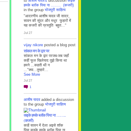
to
आशीष यादव's
discussion
कइके
हमके ब्लाॅक पिया ना …….. (कजरी)
in the group
भोजपुरी साहित्य
"आदरणीय आशीष यादव जी सादर,
सावन की सुंदर और मधुर फुहारों में
यह कजरी की प्रस्तुति बहुत…"
Jul 27
vijay nikore
posted a blog post
सांकल मन के द्वार पर
सांकल मन के द्वार परजब-जब जहाँ
कहीं फूल खिलेयाद तुझे किया था
हमने ...कहती थी न
..."क्या...तुम्हारे…
See More
Jul 27
1
आशीष यादव
added a discussion
to the group
भोजपुरी साहित्य
कइके हमके ब्लाॅक पिया ना ……..
(कजरी)
काहें सावन में देला अइसे शॉक
पिया कइके हमके ब्लाॅक पिया ना