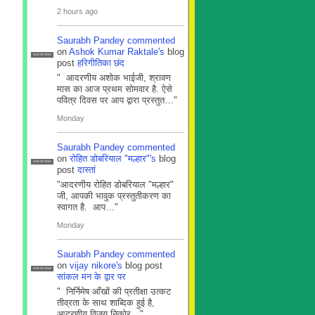
2 hours ago
Saurabh Pandey
commented
on
Ashok Kumar Raktale's
blog
सदस्य टीम प्रबंधन
post
हरिगीतिका छंद
" आदरणीय अशोक भाईजी, श्रावण
मास का आज प्रथम सोमवार है. ऐसे
पवित्र दिवस पर आप द्वारा प्रस्तुत…"
Monday
Saurabh Pandey
commented
on
रोहित डोबरियाल "मल्हार"'s
blog
सदस्य टीम प्रबंधन
post
दास्तां
"आदरणीय रोहित डोबरियाल "मल्हार"
जी, आपकी भावुक प्रस्तुतीकरण का
स्वागत है. आप…"
Monday
Saurabh Pandey
commented
on
vijay nikore's
blog post
सदस्य टीम प्रबंधन
सांकल मन के द्वार पर
" निर्निमेष आँखों की प्रतीक्षा उत्कट
तीव्रता के साथ शाब्दिक हुई है,
आदरणीय विजय निकोर…"