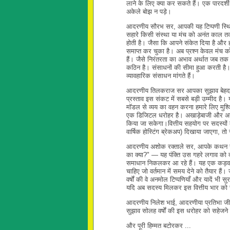
लाने के लिए क्या कर सकते हैं। एक पारदर्शी
अकेले बोझ न पड़े।
आदरणीय सौरभ सर, आपकी यह टिप्पणी स्थित
सहारे किसी संस्था या मंच को अनंत काल 
होती है। जैसा कि आपने संकेत दिया है और
समाप्त कर चुका है। अब प्रश्न केवल मंच को
हैं। जैसे निरंतरता का अभाव अर्थात जब तक
कठिन है। संसाधनों की सीमा हुआ करती है। 
व्यावहारिक संसाधन मांगते हैं।
आदरणीय तिलकराज सर आपका सुझाव बेहद व्
प्रस्ताव इस संकट में सबसे बड़ी उम्मीद है।
मॉडल से व्यय का वहन करना हमारे लिए मुश्किल
एक डिजिटल धरोहर है। अखाड़ेबाजी और अनावश्
किया जा सकेगा।वित्तीय सहयोग पर सदस्यों क
वार्षिक होस्टिंग ब्रेकअप) दिखाया जाएगा, 
आदरणीय अशोक रक्ताले सर, आपके कथन ने अ
का क्या?" — यह पंक्ति उस गहरे लगाव को द
समाधान निकलकर आ रहे हैं। यह एक कड़वा ले
चाहिए जो वर्तमान में समय देने को तैयार 
वर्षों की वे अनमोल टिप्पणियाँ और यादें भ
यदि अब सदस्य मिलकर इस वित्तीय भार को सा
आदरणीय निलेश भाई, आदरणीया प्रतिभा जी,
सुझाव सोलह वर्षों की इस धरोहर को सहेजने
और पूरी हिम्मत बटोरकर ...