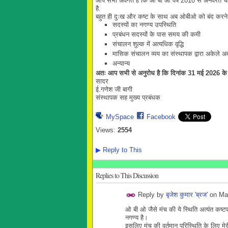
आप सभी अवगत हैं कि ओ बी ओ वर्ष 2010 से अनवरत चलते
है.
बहुत ही दुःख और कष्ट के साथ अब ओबीओ को बंद करने का नि
सदस्यों का नगण्य उपस्थिति
प्रबंधन सदस्यों के पास समय की कमी
संचालन शुल्क में अत्यधिक वृद्धि
मासिक संचालन व्यय का संस्थापक द्वारा अकेले अ
अन्यान्य
अतः आप सभी से अनुरोध है कि दिनांक 31 मई 2026 के पूर
सादर
ई.गणेश जी बागी
संस्थापक सह मुख्य प्रबंधक
MySpace
Facebook
Views:
2554
▶
Reply to This
Replies to This Discussion
Reply by
बृजेश कुमार 'ब्रज'
on
Ma
ओ बी ओ जैसे मंच की ये स्थिति अत्यंत कष्ट
नगण्य है।
इसलिए मंच की वर्तमान परिस्थिति के लिए मे