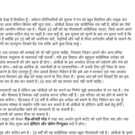
ेखा है विचलित हूँ। वर्तमान परिस्थितियों की सूचना ने मन को बहुत विचलित और भावुक कर
 पर आया लेकिन हिम्मत नहीं जुटा पाया। ओबीओ केवल एक साहित्यिक मंच नहीं है, बल्कि हम जैसे
र आत्मीय परिवार रहा है। पिछले 16 वर्षों की यह गौरवशाली साहित्यिक यात्रा, जिसे आपने अपने
ज एक अत्यंत कठिन मोड़ पर खड़ी है।सच कहूँ तो, इस सूचना को सुनने के बाद मन इतना भारी है कि
ैं क्योंकि इन 16 वर्षों की अनगिनत यादें, स्मृतियाँ और यहाँ से मिला मार्गदर्शन आँखों के सामने तैर
पणी का प्रत्युत्तर लिखने बैठ गया ताकि आगे कुछ लिख सकूं।
ँ कि उस धरातल की सच्चाई को भी नहीं भूलना चाहिए, जिसका जिक्र आपने और अन्य वरिष्ठ
कि केवल भावुकता से व्यवस्थाएँ नहीं चलतीं। यदि इस विशाल और बहुमूल्य साहित्यिक धरोहर को
 और ठोस समाधानों की ओर बढ़ना ही होगा। ओबीओ के इस अनमोल संग्रह को सहेजने और मंच को
्षित होगा—चाहे वह आर्थिक हो, तकनीकी हो या प्रशासनिक—मैं उसके लिए पूरी निष्ठा के साथ
त करने के लिए प्रस्तुत हूँ।मेरा आपसे विनम्र निवेदन है कि इसे अंत न मानकर एक नया अध्याय
स्य मिलकर इस बोझ को साझा करने के लिए तैयार हैं। कृपया आप हमें मार्ग दिखाएँ कि हम इस
हिक रूप से क्या कर सकते हैं।16 साल की यह तपस्या व्यर्थ नहीं जानी चाहिए।
कष्टकारी रहा है लेकिन अब 'ओबीओ को बंद करने का निर्णय' मुझे अपराधबोध से भर रहा है। मंच
रण और विवशता है जिसका यहाँ उल्लेख करना उचित नहीं है। इस परिवार को बंद होने से बचाने के
यास करूँगा। फ़िलहाल में 16 वर्षों से संचित इस धरोहर को बचाने के लिए निवेदन कर रहा हूँ-
सदस्य स्वेच्छा से सहयोग राशि जमा कर सकते है जो ओबीओ के होस्टिंग आदि खर्च हेतु होगी।
पर बारकोड/बैंक खाते की जानकारी दी जा सकती है।
 सदस्यों को अवसर दिया जा सकता है।
तो साइट को केवल
रीड-ओनली मोड
में रखा जाए अर्थात पुराने कंटेंट को रहने दिया जाए और नया
ने के लिए मुख्य खर्च
होस्टिंग और डोमेन रिन्यूअल
मदों में होगा।
ुक और कठिन क्षण है। 16 वर्षों की यह साहित्यिक यात्रा बहुत गौरवशाली रही है। ओबीओ के इतने