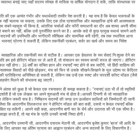
 व्यवस्था बनाई जाए जहाँ सदस्य स्वेच्छा से मासिक या वार्षिक योगदान दे सकें, ताकि संस्थापक पर
ि की एक अत्यंत गंभीर और यथार्थवादी तस्वीर पेश करती है। यह सच है कि केवल भावनाओं के
तक नहीं चलाया जा सकता; उसके लिए एक ठोस प्रशासनिक और व्यावहारिक ढांचे की आवश्यकता
 हम सबने महसूस भी किया है, आंतरिक चर्चाओं और फौरी समाधानों का दौर अब शायद अपनी सीमा
 बचाने का नहीं, बल्कि उसे पुनर्जीवित करने का है। आपके कहे से कुछ प्रमुख यथार्थ सामने आते
 सदस्यों की उपस्थिति और भागीदारी स्वैच्छिक और सामयिक बनी रहेगी, तब तक स्थायित्व आना
भावनाएं प्रेरणा दे सकती हैं, लेकिन तकनीकी प्रबंधन, सर्वर का खर्च और समय का निवेश
यावहारिक और तकनीकी रूप से सटीक है। आपका एक डेवलपर के रूप सेवाएं निःशुल्क देने का
 यदि हम इसे होस्टिंग मॉडल पर ले आते हैं, तो संचालन का स्वरूप काफी सरल हो जाएगा। होस्टिंग
 नहीं होगा। 16 वर्षों का संचित ज्ञान और रचनाएँ नष्ट होने से बच जाएँगी, जो हिंदी साहित्य की
यक विवादों को पीछे छोड़कर, मंच को फिर से उसके सीखने-सिखाने के मूल उद्देश्य पर केंद्रित
ी प्रतिक्रिया अनिश्चित हो सकती है, लेकिन जब उन्हें एक स्पष्ट और पारदर्शी कॉस्ट मॉडल (जैसे
तो सहयोग मिलने की संभावना बढ़ जाएगी।
ंतस को छुआ है जो केवल एक रचनाकार ही समझ सकता है। "रचनाएं उठा भी लें तो स्मृतियों
र्शाती है जो एक लेखक का अपने शुरुआती मंच से होता है।आपकी टिप्पणी से जो व्यावहारिक
किन जरूरी सच है। निष्क्रिय सदस्यों की जगह उन ऊर्जावान साथियों को जिम्मेदारी दी जानी
हैं। जैसा कि आदरणीय तिलकराज सर ने होस्टिंग मॉडल की बात कही, उससे न केवल रचनाएँ बल्कि
ी सुरक्षित रह सकेंगी। आपने सही कहा, आदरणीय बागी सर के धैर्य और उदारता की भी एक सीमा है।
झा करते हैं, तो यह मंच के प्रति उनकी सच्ची निष्ठा होगी।
 आदरणीय उस्मानी जी, आदरणीय दयाराम मेठानी जी, आदरणीय बृजेश कुमार 'ब्रज' जी आदि के
 के लिए आपका यह अंतिम प्रयास का आह्वान प्रबंधन और अन्य सदस्यों के लिए विचारणीय है।