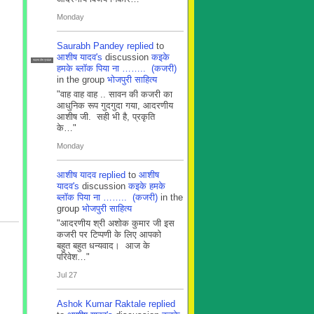
Monday
Saurabh Pandey
replied
to
आशीष यादव's
discussion
कइके
सदस्य टीम प्रबंधन
हमके ब्लाॅक पिया ना …….. (कजरी)
in the group
भोजपुरी साहित्य
"वाह वाह वाह .. सावन की कजरी का
आधुनिक रूप गुदगुदा गया, आदरणीय
आशीष जी. सही भी है, प्रकृति
के…"
Monday
आशीष यादव
replied
to
आशीष
यादव's
discussion
कइके हमके
ब्लाॅक पिया ना …….. (कजरी)
in the
group
भोजपुरी साहित्य
"आदरणीय श्री अशोक कुमार जी इस
कजरी पर टिप्पणी के लिए आपको
बहुत बहुत धन्यवाद। आज के
परिवेश…"
Jul 27
Ashok Kumar Raktale
replied